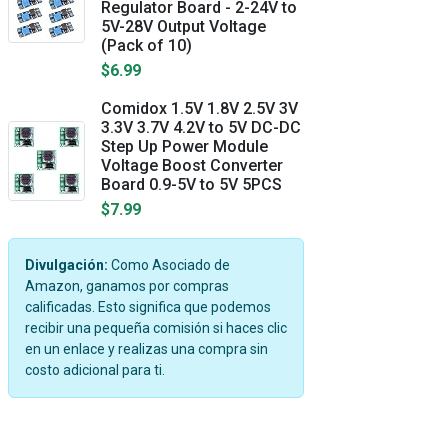
Regulator Board - 2-24V to
5V-28V Output Voltage
(Pack of 10)
$6.99
Comidox 1.5V 1.8V 2.5V 3V
3.3V 3.7V 4.2V to 5V DC-DC
Step Up Power Module
Voltage Boost Converter
Board 0.9-5V to 5V 5PCS
$7.99
Divulgación:
Como Asociado de
Amazon, ganamos por compras
calificadas. Esto significa que podemos
recibir una pequeña comisión si haces clic
en un enlace y realizas una compra sin
costo adicional para ti.