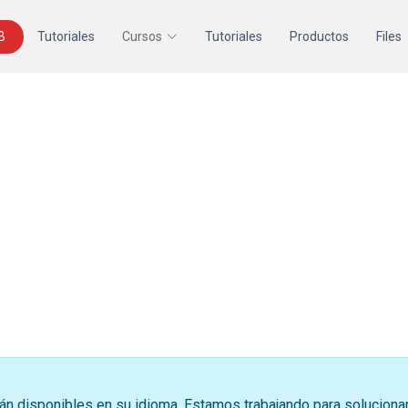
B
Tutoriales
Cursos
Tutoriales
Productos
Files
án disponibles en su idioma. Estamos trabajando para soluciona