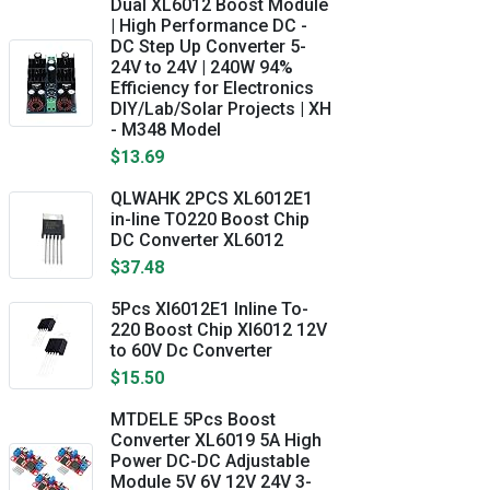
Dual XL6012 Boost Module
| High Performance DC -
DC Step Up Converter 5-
24V to 24V | 240W 94%
Efficiency for Electronics
DIY/Lab/Solar Projects | XH
- M348 Model
$13.69
QLWAHK 2PCS XL6012E1
in-line TO220 Boost Chip
DC Converter XL6012
$37.48
5Pcs Xl6012E1 Inline To-
220 Boost Chip Xl6012 12V
to 60V Dc Converter
$15.50
MTDELE 5Pcs Boost
Converter XL6019 5A High
Power DC-DC Adjustable
Module 5V 6V 12V 24V 3-