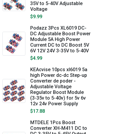
35V to 5-40V Adjustable
Voltage
$9.99
Podazz 3Pcs XL6019 DC-
DC Adjustable Boost Power
Module 5A High Power
Current DC to DC Boost 5V
6V 12V 24V 3-35V to 5-40V
$4.99
KEAcvise 10pcs xl6019 5a
high Power dc-dc Step-up
Converter de poder -
Adjustable Voltage
Regulator Boost Module
(3-35v to 5-40v) for 5v 6v
12v 24v Power Supply
$17.88
MTDELE 1Pcs Boost
Converter XH-M411 DC to
DC 3-35V to 5-45V Output