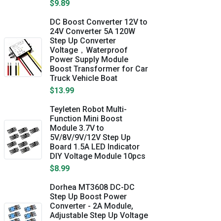
$9.89
DC Boost Converter 12V to
24V Converter 5A 120W
Step Up Converter
Voltage，Waterproof
Power Supply Module
Boost Transformer for Car
Truck Vehicle Boat
$13.99
Teyleten Robot Multi-
Function Mini Boost
Module 3.7V to
5V/8V/9V/12V Step Up
Board 1.5A LED Indicator
DIY Voltage Module 10pcs
$8.99
Dorhea MT3608 DC-DC
Step Up Boost Power
Converter - 2A Module,
Adjustable Step Up Voltage