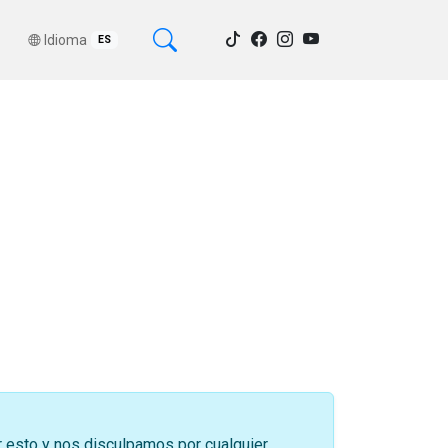
Idioma
ES
r esto y nos disculpamos por cualquier