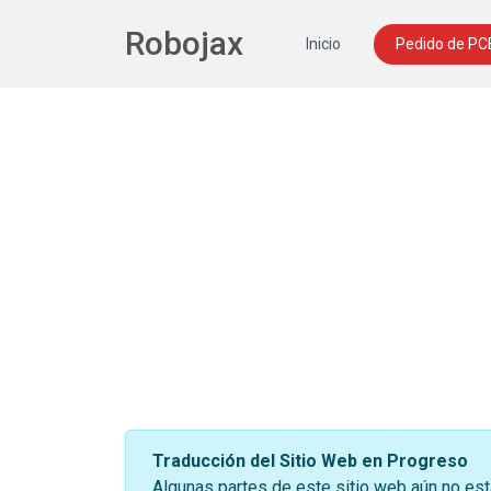
Robojax
Inicio
Pedido de PC
Traducción del Sitio Web en Progreso
Algunas partes de este sitio web aún no est