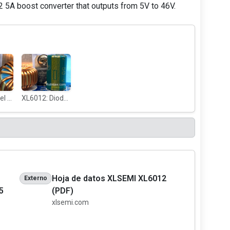
5A boost converter that outputs from 5V to 46V.
XL6012:en el módulo
XL6012: Diodo rectificador Schottky de potencia
Hoja de datos XLSEMI XL6012
Externo
5
(PDF)
xlsemi.com