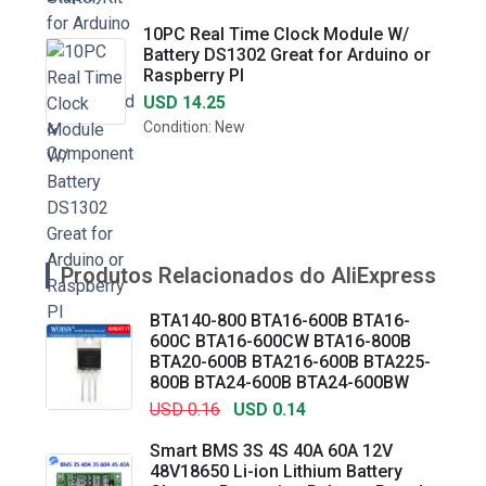
10PC Real Time Clock Module W/
Battery DS1302 Great for Arduino or
Raspberry PI
USD 14.25
Condition: New
Produtos Relacionados do AliExpress
BTA140-800 BTA16-600B BTA16-
600C BTA16-600CW BTA16-800B
BTA20-600B BTA216-600B BTA225-
800B BTA24-600B BTA24-600BW
USD 0.16
USD 0.14
Smart BMS 3S 4S 40A 60A 12V
48V18650 Li-ion Lithium Battery