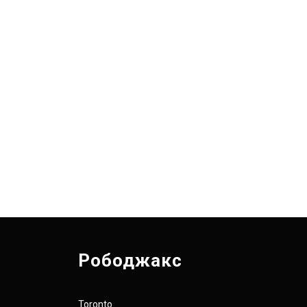
Рободжакс
Toronto