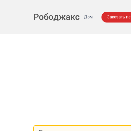
Рободжакс
Дом
Заказать п