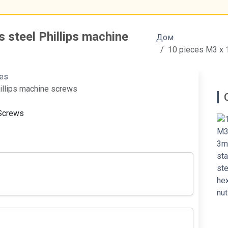
 steel Phillips machine
Дом
10 pieces M3 x 
es
illips machine screws
 Screws