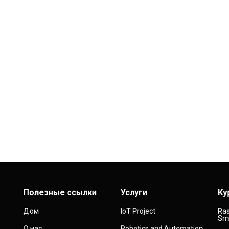
Полезные ссылки
Услуги
Ку
Дом
IoT Project
Ras
Sma
О нас
Robotics and Automation