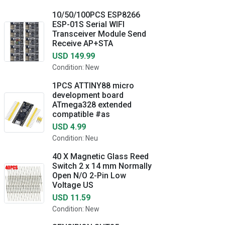
10/50/100PCS ESP8266
ESP-01S Serial WIFI
Transceiver Module Send
Receive AP+STA
USD 149.99
Condition: New
1PCS ATTINY88 micro
development board
ATmega328 extended
compatible #as
USD 4.99
Condition: Neu
40 X Magnetic Glass Reed
Switch 2 x 14 mm Normally
Open N/O 2-Pin Low
Voltage US
USD 11.59
Condition: New