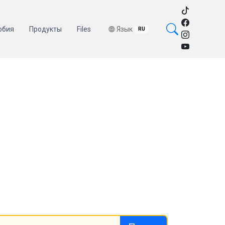
обия
Продукты
Files
Язык
RU