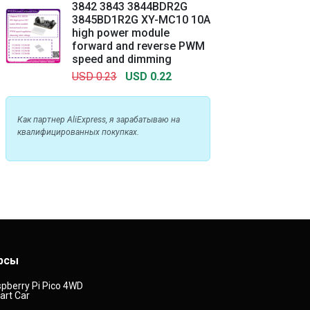
3842 3843 3844BDR2G
3845BD1R2G XY-MC10 10A
high power module
forward and reverse PWM
speed and dimming
USD 0.23
USD 0.22
Как партнер AliExpress, я зарабатываю на
квалифицированных покупках.
рсы
pberry Pi Pico 4WD
rt Car