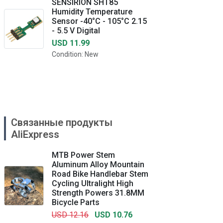
SENSIRION SHT85
Humidity Temperature
Sensor -40°C - 105°C 2.15
- 5.5 V Digital
USD 11.99
Condition: New
Связанные продукты
AliExpress
MTB Power Stem
Aluminum Alloy Mountain
Road Bike Handlebar Stem
Cycling Ultralight High
Strength Powers 31.8MM
Bicycle Parts
USD 12.16
USD 10.76