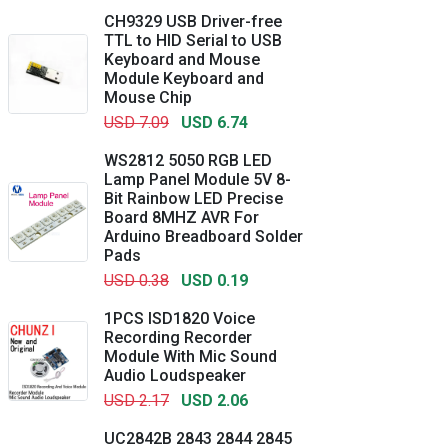
CH9329 USB Driver-free
TTL to HID Serial to USB
Keyboard and Mouse
Module Keyboard and
Mouse Chip
USD 7.09
USD 6.74
WS2812 5050 RGB LED
Lamp Panel Module 5V 8-
Bit Rainbow LED Precise
Board 8MHZ AVR For
Arduino Breadboard Solder
Pads
USD 0.38
USD 0.19
1PCS ISD1820 Voice
Recording Recorder
Module With Mic Sound
Audio Loudspeaker
USD 2.17
USD 2.06
UC2842B 2843 2844 2845