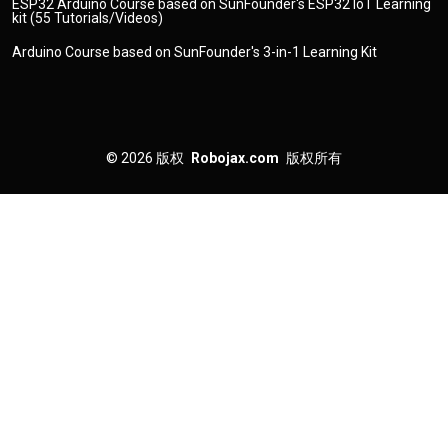
ESP32 Arduino Course based on SunFounder's ESP32 IoT Learning
kit (55 Tutorials/Videos)
Arduino Course based on SunFounder's 3-in-1 Learning Kit
© 2026
版权
Robojax.com
版权所有