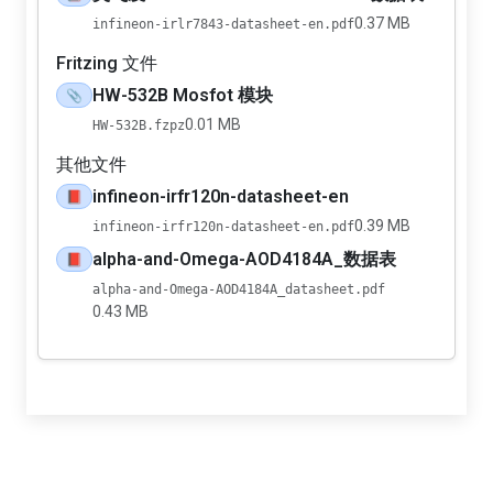
0.37 MB
infineon-irlr7843-datasheet-en.pdf
Fritzing 文件
HW-532B Mosfot 模块
📎
0.01 MB
HW-532B.fzpz
其他文件
infineon-irfr120n-datasheet-en
📕
0.39 MB
infineon-irfr120n-datasheet-en.pdf
alpha-and-Omega-AOD4184A_数据表
📕
alpha-and-Omega-AOD4184A_datasheet.pdf
0.43 MB