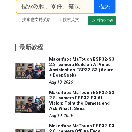
搜索
搜索也支持英语
搜索英文
搜索代码
最新教程
Makerfabs MaTouch ESP32-S3
2.8" camera Build an AI Voice
Assistant on ESP32-S3 (Azure
+ DeepSeek)
Aug 10, 2026
Makerfabs MaTouch ESP32-S3
2.8" camera ESP32-S3 AI
Vision: Point the Camera and
Ask What It Sees
Aug 10, 2026
Makerfabs MaTouch ESP32-S3
2.8" camera Offline Face