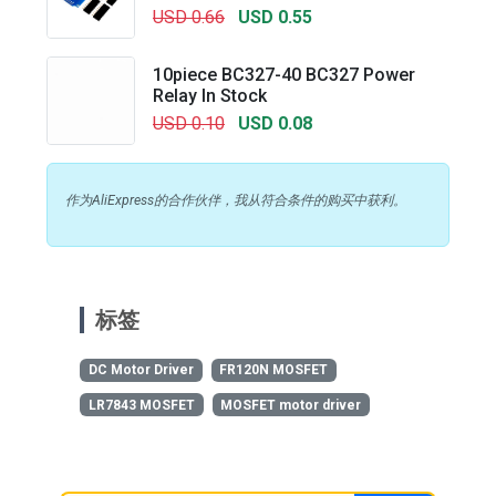
USD 0.66
USD 0.55
10piece BC327-40 BC327 Power
Relay In Stock
USD 0.10
USD 0.08
作为AliExpress的合作伙伴，我从符合条件的购买中获利。
标签
DC Motor Driver
FR120N MOSFET
LR7843 MOSFET
MOSFET motor driver