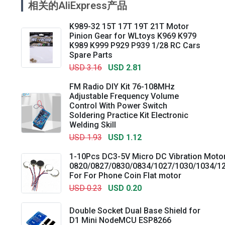
相关的AliExpress产品
K989-32 15T 17T 19T 21T Motor
Pinion Gear for WLtoys K969 K979
K989 K999 P929 P939 1/28 RC Cars
Spare Parts
USD 3.16
USD 2.81
FM Radio DIY Kit 76-108MHz
Adjustable Frequency Volume
Control With Power Switch
Soldering Practice Kit Electronic
Welding Skill
USD 1.93
USD 1.12
1-10Pcs DC3-5V Micro DC Vibration Moto
0820/0827/0830/0834/1027/1030/1034/1
For For Phone Coin Flat motor
USD 0.23
USD 0.20
Double Socket Dual Base Shield for
D1 Mini NodeMCU ESP8266