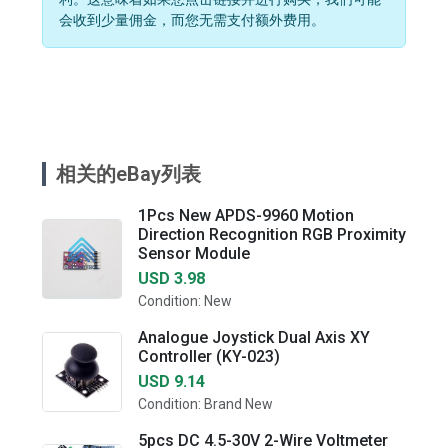
会收到少量佣金，而您无需支付额外费用。
相关的eBay列表
1Pcs New APDS-9960 Motion
Direction Recognition RGB Proximity
Sensor Module
USD 3.98
Condition: New
Analogue Joystick Dual Axis XY
Controller (KY-023)
USD 9.14
Condition: Brand New
5pcs DC 4.5-30V 2-Wire Voltmeter