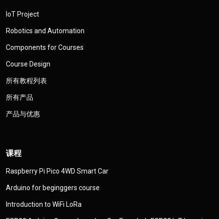
IoT Project
Robotics and Automation
Components for Courses
Course Design
所有教程列表
所有产品
产品与优惠
课程
Raspberry Pi Pico 4WD Smart Car
Arduino for beginggers course
Introduction to WiFi LoRa