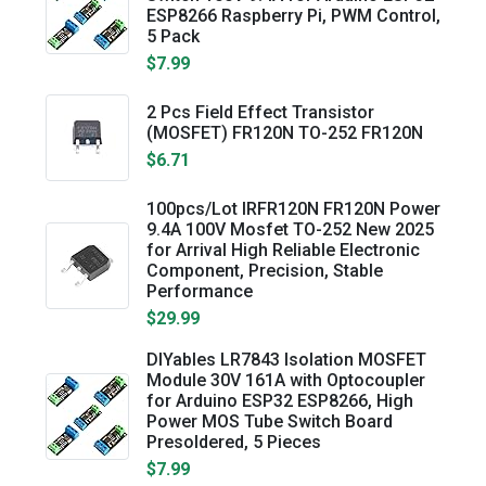
ESP8266 Raspberry Pi, PWM Control,
5 Pack
$7.99
2 Pcs Field Effect Transistor
(MOSFET) FR120N TO-252 FR120N
$6.71
100pcs/Lot IRFR120N FR120N Power
9.4A 100V Mosfet TO-252 New 2025
for Arrival High Reliable Electronic
Component, Precision, Stable
Performance
$29.99
DIYables LR7843 Isolation MOSFET
Module 30V 161A with Optocoupler
for Arduino ESP32 ESP8266, High
Power MOS Tube Switch Board
Presoldered, 5 Pieces
$7.99