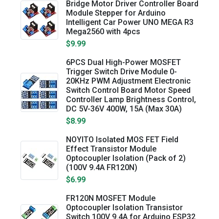
Bridge Motor Driver Controller Board
Module Stepper for Arduino
Intelligent Car Power UNO MEGA R3
Mega2560 with 4pcs
$9.99
6PCS Dual High-Power MOSFET
Trigger Switch Drive Module 0-
20KHz PWM Adjustment Electronic
Switch Control Board Motor Speed
Controller Lamp Brightness Control,
DC 5V-36V 400W, 15A (Max 30A)
$8.99
NOYITO Isolated MOS FET Field
Effect Transistor Module
Optocoupler Isolation (Pack of 2)
(100V 9.4A FR120N)
$6.99
FR120N MOSFET Module
Optocoupler Isolation Transistor
Switch 100V 9.4A for Arduino ESP32