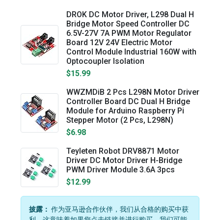
DROK DC Motor Driver, L298 Dual H
Bridge Motor Speed Controller DC
6.5V-27V 7A PWM Motor Regulator
Board 12V 24V Electric Motor
Control Module Industrial 160W with
Optocoupler Isolation
$15.99
WWZMDiB 2 Pcs L298N Motor Driver
Controller Board DC Dual H Bridge
Module for Arduino Raspberry Pi
Stepper Motor (2 Pcs, L298N)
$6.98
Teyleten Robot DRV8871 Motor
Driver DC Motor Driver H-Bridge
PWM Driver Module 3.6A 3pcs
$12.99
披露：
作为亚马逊合作伙伴，我们从合格的购买中获
利。这意味着如果您点击链接并进行购买，我们可能