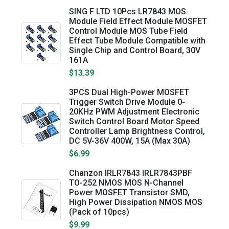
SING F LTD 10Pcs LR7843 MOS
Module Field Effect Module MOSFET
Control Module MOS Tube Field
Effect Tube Module Compatible with
Single Chip and Control Board, 30V
161A
$13.39
3PCS Dual High-Power MOSFET
Trigger Switch Drive Module 0-
20KHz PWM Adjustment Electronic
Switch Control Board Motor Speed
Controller Lamp Brightness Control,
DC 5V-36V 400W, 15A (Max 30A)
$6.99
Chanzon IRLR7843 IRLR7843PBF
TO-252 NMOS MOS N-Channel
Power MOSFET Transistor SMD,
High Power Dissipation NMOS MOS
(Pack of 10pcs)
$9.99