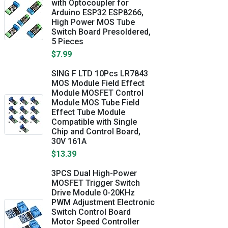
with Optocoupler for
Arduino ESP32 ESP8266,
High Power MOS Tube
Switch Board Presoldered,
5 Pieces
$7.99
SING F LTD 10Pcs LR7843
MOS Module Field Effect
Module MOSFET Control
Module MOS Tube Field
Effect Tube Module
Compatible with Single
Chip and Control Board,
30V 161A
$13.39
3PCS Dual High-Power
MOSFET Trigger Switch
Drive Module 0-20KHz
PWM Adjustment Electronic
Switch Control Board
Motor Speed Controller