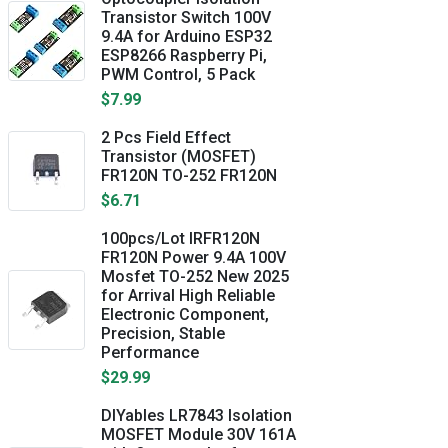
Transistor Switch 100V
9.4A for Arduino ESP32
ESP8266 Raspberry Pi,
PWM Control, 5 Pack
$7.99
2 Pcs Field Effect
Transistor (MOSFET)
FR120N TO-252 FR120N
$6.71
100pcs/Lot IRFR120N
FR120N Power 9.4A 100V
Mosfet TO-252 New 2025
for Arrival High Reliable
Electronic Component,
Precision, Stable
Performance
$29.99
DIYables LR7843 Isolation
MOSFET Module 30V 161A