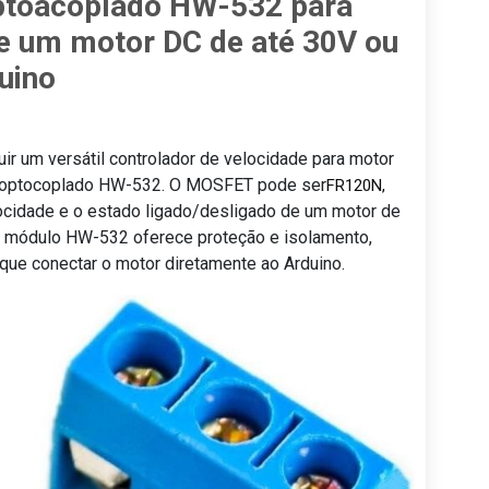
toacoplado HW-532 para
de um motor DC de até 30V ou
uino
ir um versátil controlador de velocidade para motor
 optocoplado HW-532. O MOSFET pode ser
FR120N, 
elocidade e o estado ligado/desligado de um motor de
O módulo HW-532 oferece proteção e isolamento,
que conectar o motor diretamente ao Arduino.