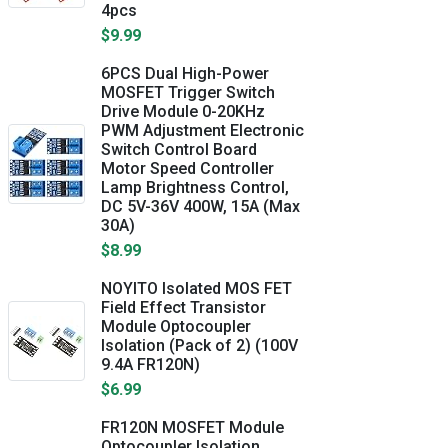
4pcs
$9.99
6PCS Dual High-Power
MOSFET Trigger Switch
Drive Module 0-20KHz
PWM Adjustment Electronic
Switch Control Board
Motor Speed Controller
Lamp Brightness Control,
DC 5V-36V 400W, 15A (Max
30A)
$8.99
NOYITO Isolated MOS FET
Field Effect Transistor
Module Optocoupler
Isolation (Pack of 2) (100V
9.4A FR120N)
$6.99
FR120N MOSFET Module
Optocoupler Isolation