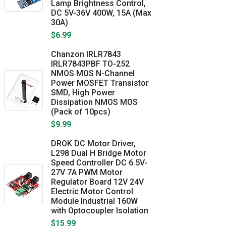
Lamp Brightness Control,
DC 5V-36V 400W, 15A (Max
30A)
$6.99
Chanzon IRLR7843
IRLR7843PBF TO-252
NMOS MOS N-Channel
Power MOSFET Transistor
SMD, High Power
Dissipation NMOS MOS
(Pack of 10pcs)
$9.99
DROK DC Motor Driver,
L298 Dual H Bridge Motor
Speed Controller DC 6.5V-
27V 7A PWM Motor
Regulator Board 12V 24V
Electric Motor Control
Module Industrial 160W
with Optocoupler Isolation
$15.99