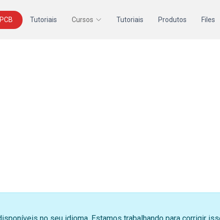
 PCB
Tutoriais
Cursos
Tutoriais
Produtos
Files
disponíveis no seu idioma. Estamos trabalhando para corrigir i