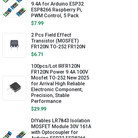
9.4A for Arduino ESP32
ESP8266 Raspberry Pi,
PWM Control, 5 Pack
$7.99
2 Pcs Field Effect
Transistor (MOSFET)
FR120N TO-252 FR120N
$6.71
100pcs/Lot IRFR120N
FR120N Power 9.4A 100V
Mosfet TO-252 New 2025
for Arrival High Reliable
Electronic Component,
Precision, Stable
Performance
$29.99
DIYables LR7843 Isolation
MOSFET Module 30V 161A
with Optocoupler for