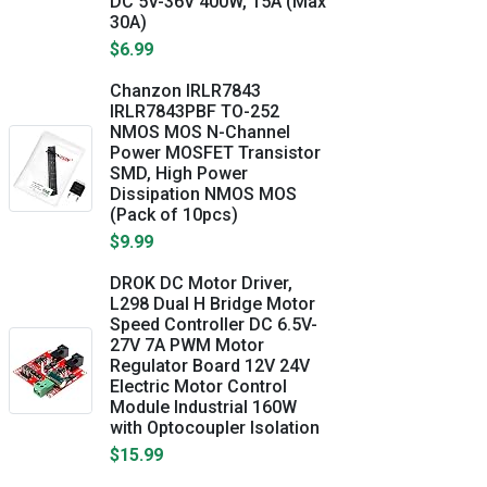
DC 5V-36V 400W, 15A (Max
30A)
$6.99
Chanzon IRLR7843
IRLR7843PBF TO-252
NMOS MOS N-Channel
Power MOSFET Transistor
SMD, High Power
Dissipation NMOS MOS
(Pack of 10pcs)
$9.99
DROK DC Motor Driver,
L298 Dual H Bridge Motor
Speed Controller DC 6.5V-
27V 7A PWM Motor
Regulator Board 12V 24V
Electric Motor Control
Module Industrial 160W
with Optocoupler Isolation
$15.99