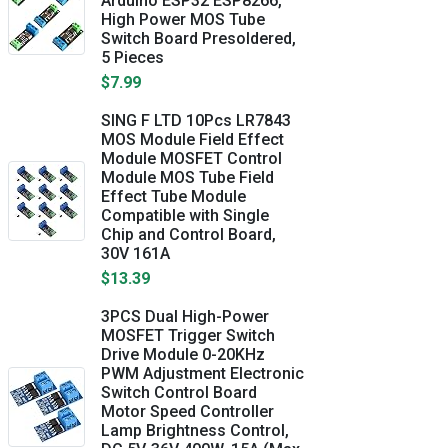
Arduino ESP32 ESP8266,
High Power MOS Tube
Switch Board Presoldered,
5 Pieces
$7.99
SING F LTD 10Pcs LR7843
MOS Module Field Effect
Module MOSFET Control
Module MOS Tube Field
Effect Tube Module
Compatible with Single
Chip and Control Board,
30V 161A
$13.39
3PCS Dual High-Power
MOSFET Trigger Switch
Drive Module 0-20KHz
PWM Adjustment Electronic
Switch Control Board
Motor Speed Controller
Lamp Brightness Control,