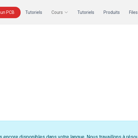
un PCB
Tutoriels
Cours
Tutoriels
Produits
Files
as encore disponibles dans votre langue. Nous travaillons à ré