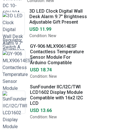
Condition: New
3D LED Clock Digital Wall
Desk Alarm 9.7" Brightness
Adjustable Gift Present
USD 11.99
Condition: New
GY-906 MLX90614ESF
Contactless Temperature
Sensor Module For
Arduino Compatible
USD 18.74
Condition: New
SunFounder IIC/I2C/TWI
LCD1602 Display Module
Compatible with 16x2 I2C
LCD
USD 13.66
Condition: New