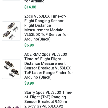
for Arduino
$14.88
2pcs VL53L0X Time-of-
Flight Ranging Sensor
Flight Distance
Measurement Module
VL53L0X ToF Sensor for
Arduino(Black)
$6.99
ACEIRMC 2pcs VL53L0X
Time-of-Flight Flight
Distance Measurement
Sensor Breakout VL53L0X
ToF Laser Range Finder for
Arduino (Black)
$8.99
Starry 5pcs VL53L0X Time-
of-Flight (ToF) Ranging
Sensor Breakout 940nm
2.8-5V GY-VL53L0XV2