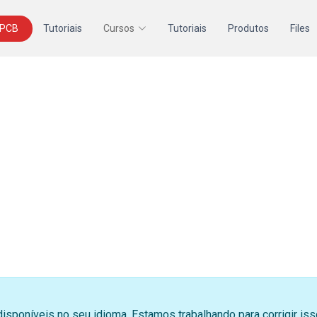
 PCB
Tutoriais
Cursos
Tutoriais
Produtos
Files
disponíveis no seu idioma. Estamos trabalhando para corrigir i