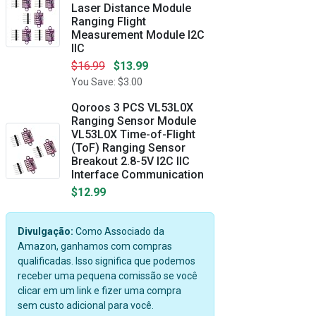
Laser Distance Module
Ranging Flight
Measurement Module I2C
IIC
$16.99
$13.99
You Save: $3.00
Qoroos 3 PCS VL53L0X
Ranging Sensor Module
VL53L0X Time-of-Flight
(ToF) Ranging Sensor
Breakout 2.8-5V I2C IIC
Interface Communication
$12.99
Divulgação:
Como Associado da
Amazon, ganhamos com compras
qualificadas. Isso significa que podemos
receber uma pequena comissão se você
clicar em um link e fizer uma compra
sem custo adicional para você.