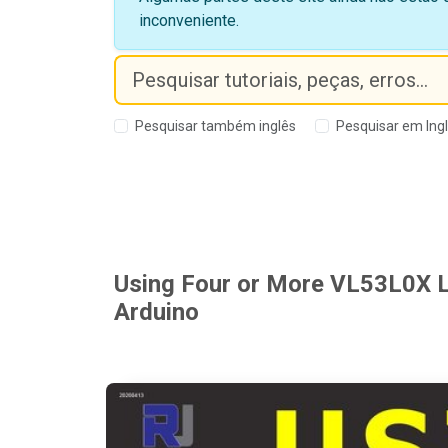
inconveniente.
Pesquisar também inglês
Pesquisar em Ing
Using Four or More VL53L0X L
Arduino