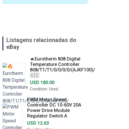
Listagens relacionadas do
eBay
🔥Eurotherm 808 Digital
Temperature Controller
808/T1/T1/0/0/0/0/(AJKF100)/
🇺🇸
USD 180.00
Condition: Used
PWM Motor Speed
Controller DC 10-60V 20A
Power Drive Module
Regulator Switch A
USD 12.63