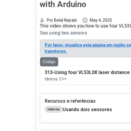
with Arduino
Por Belal Nejrabi
May 4, 2025
This video shows you how to use four VL53
See using two sensors
Por favor, visualize esta página em inglês s
transtorno.
Código
313-Using four VL53L0X laser distance
Idioma: C++
Recursos e referências
Usando dois sensores
Interno