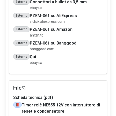
Connettori a bullet da 3,5 mm
Esterno
ebay.us
PZEM-061 su AliExpress
Esterno
s.click.aliexpress.com
PZEM-061 su Amazon
Esterno
amzn.to
PZEM-061 su Banggood
Esterno
banggood.com
Qui
Esterno
ebay.ca
File📁
Scheda tecnica (pdf)
Timer relè NE555 12V con interruttore di
📕
reset e condensatore