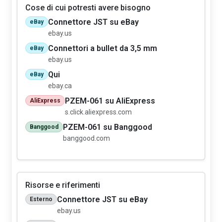
Cose di cui potresti avere bisogno
Connettore JST su eBay
eBay
ebay.us
Connettori a bullet da 3,5 mm
eBay
ebay.us
Qui
eBay
ebay.ca
PZEM-061 su AliExpress
AliExpress
s.click.aliexpress.com
PZEM-061 su Banggood
Banggood
banggood.com
Risorse e riferimenti
Connettore JST su eBay
Esterno
ebay.us