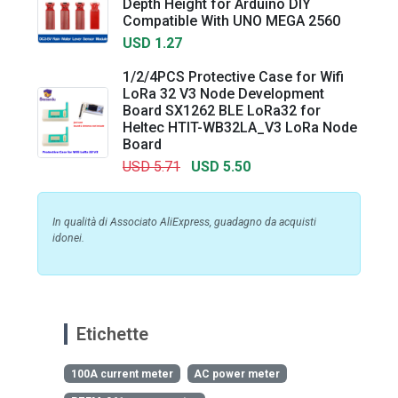
Depth Height for Arduino DIY
Compatible With UNO MEGA 2560
USD 1.27
1/2/4PCS Protective Case for Wifi
LoRa 32 V3 Node Development
Board SX1262 BLE LoRa32 for
Heltec HTIT-WB32LA_V3 LoRa Node
Board
USD 5.71
USD 5.50
In qualità di Associato AliExpress, guadagno da acquisti
idonei.
Etichette
100A current meter
AC power meter