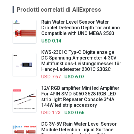
Prodotti correlati di AliExpress
Rain Water Level Sensor Water
Droplet Detection Depth for arduino
Compatible with UNO MEGA 2560
USD 0.14
KWS-2301C Typ-C Digitalanzeige
DC Spannung Amperemeter 4-30V
Multifunktions-Leistungsmesser für
Handy-Ladetester 2301C 2302C
USD 7.67
USD 6.07
12V RGB amplifier Mini led Amplifier
For 4PIN SMD 5050 3528 RGB LED
strip light Repeater Console 3*4A
144W led strip accessory
USD 1.23
USD 0.66
DC 3V-5V Rain Water Level Sensor
Module Detection Liquid Surface