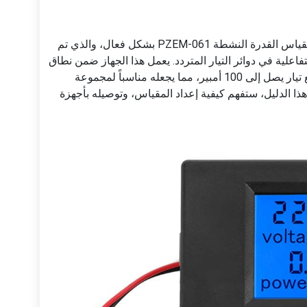
في هذا الدليل، سوف نستكشف كيفية استخدام مقياس القدرة النشطة PZEM-061 بشكل فعال، والذي تم
علية في دوائر التيار المتردد. يعمل هذا الجهاز ضمن نطاق
جهد من 80 إلى 260 فولت وقادر على التعامل مع تيار يصل إلى 100 أمبير، مما يجعله مناسباً لمجموعة
ذا الدليل، ستفهم كيفية إعداد المقياس، وتوصيله بأجهزة