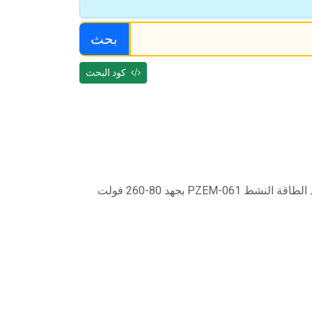
بحث
كود البحث
كيفية استخدام عداد الطاقة النشط PZEM-061 بجهد 80-260 فولت