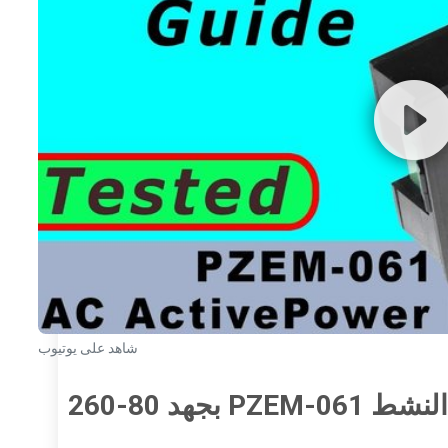
شاهد على يوتيوب
كيفية استخدام عداد الطاقة النشط PZEM-061 بجهد 80-260