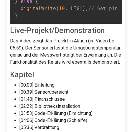
}
else
{
digitalWrite
(
10
,
 HIGH
)
;
// Set pin 10 
}
Live-Projekt/Demonstration
Das Video zeigt das Projekt in Aktion (im Video bei
06:59). Der Sensor erfasst die Umgebungstemperatur
genau und der Messwert steigt bei Erwärmung an. Die
Funktionalität des Relais wird ebenfalls demonstriert.
Kapitel
[00:00] Einleitung
[00:39] Sensorübersicht
[01:40] Pinanschlüsse
[02:22] Bibliotheksinstallation
[03:53] Code-Erklärung (Einrichtung)
[04:06] Code-Erklärung (Schleife)
[05:36] Verdrahtung