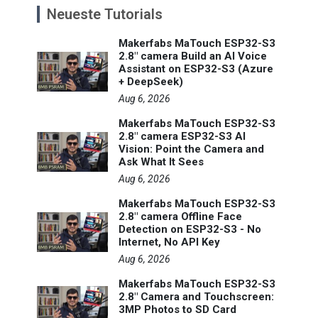
Neueste Tutorials
Makerfabs MaTouch ESP32-S3
2.8" camera Build an AI Voice
Assistant on ESP32-S3 (Azure
+ DeepSeek)
Aug 6, 2026
Makerfabs MaTouch ESP32-S3
2.8" camera ESP32-S3 AI
Vision: Point the Camera and
Ask What It Sees
Aug 6, 2026
Makerfabs MaTouch ESP32-S3
2.8" camera Offline Face
Detection on ESP32-S3 - No
Internet, No API Key
Aug 6, 2026
Makerfabs MaTouch ESP32-S3
2.8" Camera and Touchscreen:
3MP Photos to SD Card