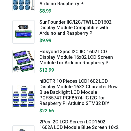
Arduino Raspberry Pi
$8.99
SunFounder IIC/I2C/TWI LCD1602
Display Module Compatible with
Arduino and Raspberry Pi
$9.99
Hosyond 3pcs I2C IIC 1602 LCD
Display Module 16x02 LCD Screen
Module for Arduino Raspberry Pi
$12.99
hiBCTR 10 Pieces LCD1602 LCD
Display Module 16X2 Character Row
Blue Backlight LCD Module
PCF8574T PCF8574 IIC I2C for
Raspberry Pi Arduino STM32 DIY
$22.66
2Pcs I2C LCD Screen LCD1602
1602A LCD Module Blue Screen 16x2