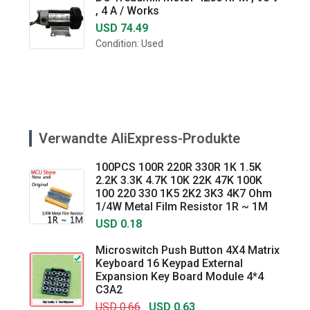
, 4 A / Works
USD 74.49
Condition: Used
Verwandte AliExpress-Produkte
100PCS 100R 220R 330R 1K 1.5K
2.2K 3.3K 4.7K 10K 22K 47K 100K
100 220 330 1K5 2K2 3K3 4K7 Ohm
1/4W Metal Film Resistor 1R ~ 1M
USD 0.18
Microswitch Push Button 4X4 Matrix
Keyboard 16 Keypad External
Expansion Key Board Module 4*4
C3A2
USD 0.66
USD 0.63