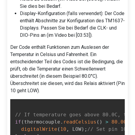
Sie dies bei Bedarf.
Display-Konfiguration (falls verwendet): Der Code
enthält Abschnitte zur Konfiguration des TM1637-
Displays. Passen Sie bei Bedarf die CLK- und
DIO-Pins an (im Video bei [03:53]).
Der Code enthält Funktionen zum Auslesen der
Temperatur in Celsius und Fahrenheit. Ein
entscheidender Teil des Codes ist die Bedingung, die
prüft, ob die Temperatur einen Schwellenwert
überschreitet (in diesem Beispiel 80.0°C).
Überschreitet sie diesen, wird das Relais aktiviert (Pin
10 geht LOW).
// If temperature goes above 80.0C, tur
if
(
thermocouple
.
readCelsius
(
)
>
80.00
)
{
digitalWrite
(
10
,
 LOW
)
;
// Set pin 10 L