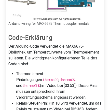
Arduino wiring for MAX6675 Thermocoupler module
Code-Erklärung
Der Arduino-Code verwendet die MAX6675-
Bibliothek, um Temperaturwerte vom Thermoelement
zu lesen. Die wichtigsten konfigurierbaren Teile des
Codes sind:
Thermoelement-
Pinbelegungen:
,
,
thermoDO
thermoCS
und
(im Video bei [03:53]). Diese Pins
thermoCLK
müssen entsprechend Ihrem
Verdrahtungsschema angepasst werden.
Relais-Steuer-Pin: Pin 10 wird verwendet, um das
Relais zu steuern (im Video bei [05:36]). Ändern