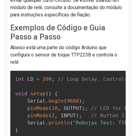
evitar qualquer curto-circuito. Se estiver usando um
módulo de relé, consulte a documentação do módulo
para instruções específicas de fiação.
Exemplos de Código e Guia
Passo a Passo
Abaixo está uma parte do código Arduino que
configura o sensor de toque TTP223B e controla o
relé:
int
 LD 
=
200
;
// Loop Delay. Controls h
void
setup
(
)
{
    Serial
.
begin
(
9600
)
;
pinMode
(
10
,
 OUTPUT
)
;
// LED for but
pinMode
(
2
,
 INPUT
)
;
// Button 1 in
    Serial
.
println
(
"Robojax Test: TTP22
}