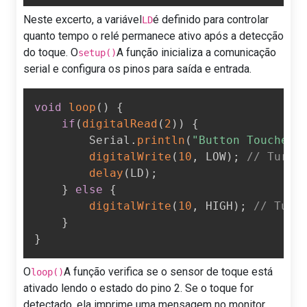
Neste excerto, a variável
é definido para controlar
LD
quanto tempo o relé permanece ativo após a detecção
do toque. O
A função inicializa a comunicação
setup()
serial e configura os pinos para saída e entrada.
void
loop
(
)
{
if
(
digitalRead
(
2
)
)
{
        Serial
.
println
(
"Button Touched"
digitalWrite
(
10
,
 LOW
)
;
// Turn 
delay
(
LD
)
;
}
else
{
digitalWrite
(
10
,
 HIGH
)
;
// Turn
}
}
O
A função verifica se o sensor de toque está
loop()
ativado lendo o estado do pino 2. Se o toque for
detectado, ela imprime uma mensagem no monitor