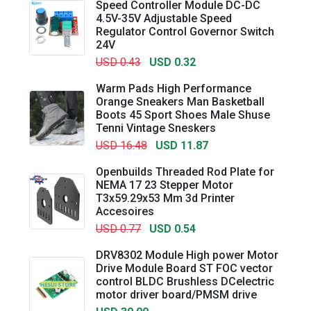
Speed Controller Module DC-DC
4.5V-35V Adjustable Speed
Regulator Control Governor Switch
24V
USD 0.43
USD 0.32
Warm Pads High Performance
Orange Sneakers Man Basketball
Boots 45 Sport Shoes Male Shuse
Tenni Vintage Sneskers
USD 16.48
USD 11.87
Openbuilds Threaded Rod Plate for
NEMA 17 23 Stepper Motor
T3x59.29x53 Mm 3d Printer
Accesoires
USD 0.77
USD 0.54
DRV8302 Module High power Motor
Drive Module Board ST FOC vector
control BLDC Brushless DCelectric
motor driver board/PMSM drive