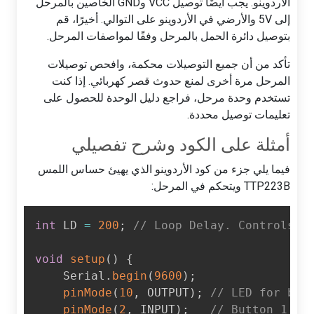
الأردوينو. يجب أيضًا توصيل VCC وGND الخاصين بالمرحل
إلى 5V والأرضي في الأردوينو على التوالي. أخيرًا، قم
بتوصيل دائرة الحمل بالمرحل وفقًا لمواصفات المرحل.
تأكد من أن جميع التوصيلات محكمة، وافحص توصيلات
المرحل مرة أخرى لمنع حدوث قصر كهربائي. إذا كنت
تستخدم وحدة مرحل، فراجع دليل الوحدة للحصول على
تعليمات توصيل محددة.
أمثلة على الكود وشرح تفصيلي
فيما يلي جزء من كود الأردوينو الذي يهيئ حساس اللمس
TTP223B ويتحكم في المرحل:
int
 LD 
=
200
;
// Loop Delay. Controls 
void
setup
(
)
{
    Serial
.
begin
(
9600
)
;
pinMode
(
10
,
 OUTPUT
)
;
// LED for bu
pinMode
(
2
,
 INPUT
)
;
// Button 1 i