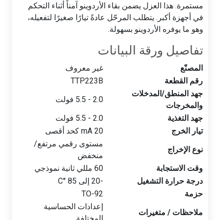
مستمرة. هذا العزل يضمن بقاء الأردوينو آمناً أثناء التحكم
في أجهزة أكبر. يتطلب المرحّل عادةً تيارًا صغيرًا لتفعيله،
وهو ما يوفره الأردوينو بسهولة.
تفاصيل ورقة البيانات
المصنّع
غير معروف
رقم القطعة
TTP223B
جهد المنطق/المدخلات
2.0 - 5.5 فولت
والمخرجات
جهد التغذية
2.0 - 5.5 فولت
تيار الخرج
20 mA كحد أقصى
مستوى رقمي مرتفع/
نوع الإخراج
منخفض
وقت الاستجابة
60 مللي ثانية نموذجي
درجة حرارة التشغيل
-20 إلى 85 °C
حزمة
TO-92
إعدادات الحساسية
ملاحظات / متغيرات
المختلفة