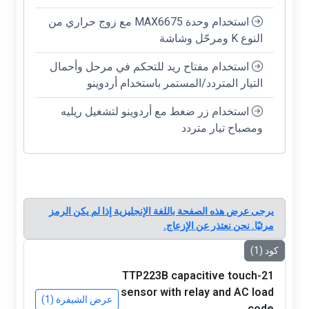
استخدام وحدة MAX6675 مع زوج حراري من
النوع K ومرحّل وشاشة
استخدام مفتاح ريد للتحكم في مرحل وأحمال
التيار المتردد/المستمر باستخدام أردوينو
استخدام زر ضغط مع أردوينو لتشغيل ريليه
ومصباح تيار متردد
يرجى عرض هذه الصفحة باللغة الإنجليزية إذا لم يكن الرمز
مرئيًا. نحن نعتذر عن الإزعاج.
كود (1)
21-TTP223B capacitive touch
sensor with relay and AC load
عرض الشيفرة (1)
code