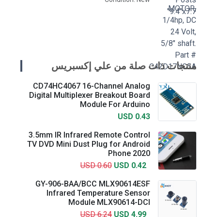
منتجات ذات صلة من علي إكسبريس
CD74HC4067 16-Channel Analog
Digital Multiplexer Breakout Board
Module For Arduino
USD 0.43
3.5mm IR Infrared Remote Control
TV DVD Mini Dust Plug for Android
Phone 2020
USD 0.60
USD 0.42
GY-906-BAA/BCC MLX90614ESF
Infrared Temperature Sensor
Module MLX90614-DCI
USD 6.24
USD 4.99