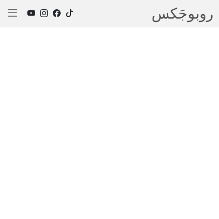
روبوجَکس