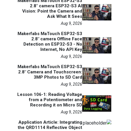
Makerfabs MaTouch ESP32-S3
2.8" camera ESP32-S3 AI
Vision: Point the Camera and
Ask What It Sees
Aug 9, 2026
Makerfabs MaTouch ESP32-S3
2.8" camera Offline Face
Detection on ESP32-S3 - No
Internet, No API Key
Aug 9, 2026
Makerfabs MaTouch ESP32-S3
2.8" Camera and Touchscreen:
3MP Photos to SD Card
Aug 9, 2026
Lesson 106-1: Reading Voltage
from a Potentiometer and
Recording it on Micro SD
Aug 9, 2026
Application Article: Integrating
the QRD1114 Reflective Object