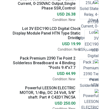
Current, 0-250VAC Output,Single
Phase SSR,Control
USD 26.38
Condition: New
Lot 3V EDC190 LCD Digital Clock
Display Module Panel HTN Type Static
Driving
USD 19.99
Condition: New
2 Pack Premium 2390 Tie Point
Solderless Breadboard w 4 Binding
Posts 9.4"x7.7"
USD 44.99
Condition: New
Powerful LEESON ELECTRIC
MOTOR, 1/4hp, DC 24 Volt, 5/8"
shaft. Part # C42D17NC5A
USD 250.00
Condition: New