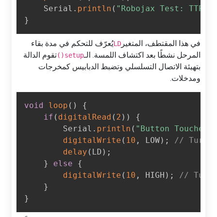
    Serial
.
println
(
"Robojax Test: TTP2
}
في هذا المقتطف، المتغير
يُعرّف للتحكم في مدة بقاء
LD
المرحل نشطًا بعد اكتشاف اللمسة. الـ
تقوم الدالة
setup()
بتهيئة الاتصال التسلسلي وتضبط الدبابيس كمخرجات
ومدخلات.
void
loop
(
)
{
if
(
digitalRead
(
2
)
)
{
        Serial
.
println
(
"Button Touched
digitalWrite
(
10
,
 LOW
)
;
// Turn
delay
(
LD
)
;
}
else
{
digitalWrite
(
10
,
 HIGH
)
;
// Tur
}
}