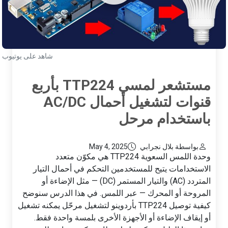
شاهد على يوتيوب
مستشعر لمسي TTP224 بأربع
قنوات لتشغيل أحمال AC/DC
باستخدام مرحل
بواسطة بلال نجرابي
May 4, 2025
وحدة اللمس السعوية TTP224 هي مكوّن متعدد
الاستخدامات يتيح للمستخدمين التحكم في أحمال التيار
المتردد (AC) والتيار المستمر (DC) — مثل الإضاءة أو
المروحة أو المحرك — عبر اللمس. في هذا الدرس سنوضح
كيفية توصيل TTP224 بأردوينو لتشغيل مرحّل يمكنه تشغيل
أو إيقاف الإضاءة أو الأجهزة الأخرى بلمسة واحدة فقط.