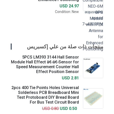
USD 24.97
Condition: New
منتجات ذات صلة من علي إكسبريس
5PCS LM393 3144 Hall Sensor
Module Hall Effect â€‹â€‹Sensor for
Speed Measurement Counter Hall
Effect Position Sensor
USD 2.81
2pcs 400 Tie Points Holes Universal
Solderless PCB Breadboard Mini
Test Protoboard DIY Bread Board
For Bus Test Circuit Board
USD 0.80
USD 0.50