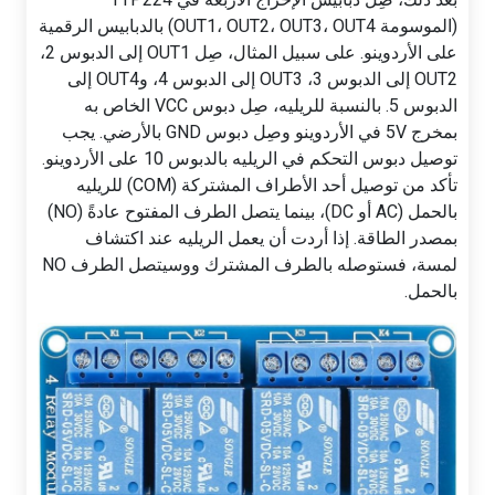
(الموسومة OUT1، OUT2، OUT3، OUT4) بالدبابيس الرقمية
على الأردوينو. على سبيل المثال، صِل OUT1 إلى الدبوس 2،
OUT2 إلى الدبوس 3، OUT3 إلى الدبوس 4، وOUT4 إلى
الدبوس 5. بالنسبة للريليه، صِل دبوس VCC الخاص به
بمخرج 5V في الأردوينو وصِل دبوس GND بالأرضي. يجب
توصيل دبوس التحكم في الريليه بالدبوس 10 على الأردوينو.
تأكد من توصيل أحد الأطراف المشتركة (COM) للريليه
بالحمل (AC أو DC)، بينما يتصل الطرف المفتوح عادةً (NO)
بمصدر الطاقة. إذا أردت أن يعمل الريليه عند اكتشاف
لمسة، فستوصله بالطرف المشترك ووسيتصل الطرف NO
بالحمل.