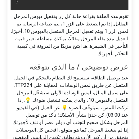
}
تقوم هذه الحلقة بقراءة حالة كل زر وتفعيل دبوس المرحل
المقابل. إذا تم الضغط على الزر 1، يتم طباعة الرسالة تم
لمس الزر 1 ويتم تفعيل المرحل المتصل بالدبوس 10. أخيرًا،
لتعديل مدة بقاء المرحل مفعّلًا، يمكنك ببساطة تغيير قيمة
التأخير في الشيفرة. هذا يتيح مزيدًا من المرونة في كيفية
التحكم بأجهزتك.
عرض توضيحي / ما الذي تتوقعه
عند توصيل الطاقة، سيسمح لك النظام بالتحكم في الحمل
المتصل عن طريق لمس الوسادات المقابلة على TTP224.
على سبيل المثال، لمس الوسادة الأولى سيشغّل المرحل
المتصل بالدبوس 10، والذي يمكنه تشغيل ضوءك 💡. إذا
تركت اللمس، سيتوقّف الضوء 💡 عن العمل (في الفيديو
عند 03:00). كن حذرًا بشأن الأسلاك؛ تأكد من توصيل
المرحل بشكل صحيح لتجنب أي دوائر قصر أو تلف لأجهزتك.
إذا لم ينشط المرحل كما هو متوقع، افحص كل التوصيلات
وتحقق من أن كود الأردوينو يطابق تكوين الدبابيس المقصود.