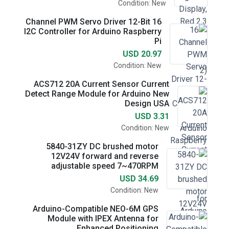
Condition: New
16 Channel PWM Servo Driver 12-Bit
I2C Controller for Arduino Raspberry
Pi
USD 20.97
Condition: New
ACS712 20A Current Sensor Current
Detect Range Module for Arduino New
Design USA
USD 3.31
Condition: New
5840-31ZY DC brushed motor
12V24V forward and reverse
adjustable speed 7~470RPM
USD 34.69
Condition: New
Arduino-Compatible NEO-6M GPS
Module with IPEX Antenna for
Enhanced Positioning