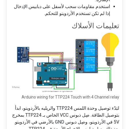
استخدم مقاومات سحب لأسفل على دبابيس الإدخال
إذا لم تكن تستخدم الأردوينو للتحكم.
تعليمات الأسلاك
Arduino wiring for TTP224 Touch with 4 Channel relay
لبَدْء توصيل وحدة اللمس TTP224 والريليه بالأردوينو، ابدأ
بتوصيل الطاقة. صِل دبوس VCC الخاص بـ TTP224 بمخرج
5V في الأردوينو، وصِل دبوس GND بالأرضي في الأردوينو.
بعد ذلك، صِل دبابيس الإخراج الأربعة في TTP224