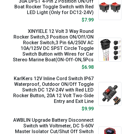
30A DPST 4-Pin 2 Position ON/Off
Boat Rocker Toggle Switch with Red
LED Light (Only for DC12-24V)
$7.99
XINYIELE 12 Volt 3 Way Round
Rocker Switch,3 Position ON/Off/ON
Rocker Switch,3 Pin 6A/250V AC
10A/125V DC SPST Circle Toggle
Switch Button with Wires for Car
Stereo Marine Boat(ON-Off-ON,5Pcs
$6.98
KarlKers 12V Inline Cord Switch IP67
Waterproof, Outdoor ON/Off Toggle
Switch DC 12V-24V with Red LED
Rocker Button, 20A 12 Volt Two-Side
Entry and Exit Line
$9.99
AWBLIN Upgrade Battery Disconnect
Switch with Voltmeter, DC 5-60V
Master Isolator Cut/Shut Off Switch