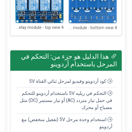
4 Channel 5V relay module - top view
4 Channel 5V relay module - bottom view
هذا الدليل هو جزء من: التحكم في
المرحل باستخدام أردوينو
كود أردوينو وفيديو لمرحل ثنائي القناة 5V
التحكم في ريليه 5V باستخدام أردوينو للتحكم
في حمل تيار متردد (AC) أو تيار مستمر (DC) مثل
مصباح أو محرك
استخدام وحدة مرحل 5V (تفعيل منخفض) مع
أردوينو