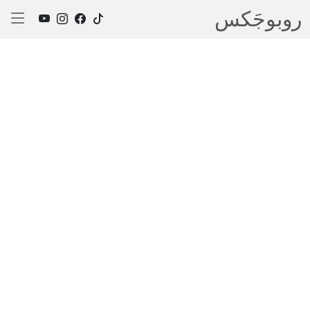
روبوجَکس