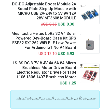
DC-DC Adjustable Boost Module 2A
Boost Plate Step Up Module with
MICRO USB 2V-24V to 5V 9V 12V
28V MT3608 MODULE
USD 0.35
USD 0.30
Meshtastic Heltec LoRa 32 V4 Solar
Powered Dev-Board Case Kit GPS
ESP32 SX1262 WiFi BLE Low Power
For Arduino IoT No V4 Board
USD 12.10
USD 5.93
1S-3S DC 3.7V-8.4V 4A 6A 8A Micro
Brushless Motor Driver Board
Electric Regulator Drive For 1104
1106 1306 1407 Brushless Motor
USD 1.25
بصفتي شريكًا في علي إكسبريس، أكسب من المشتريات المؤهلة.