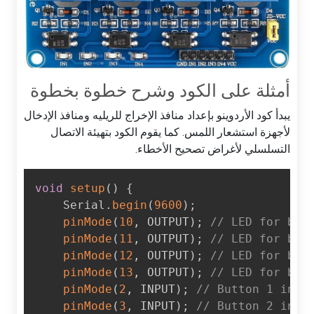
أمثلة على الكود وشرح خطوة بخطوة
يبدأ كود الأردوينو بإعداد منافذ الإخراج للريليه ومنافذ الإدخال
لأجهزة استشعار اللمس. كما يقوم الكود بتهيئة الاتصال
التسلسلي لأغراض تصحيح الأخطاء.
void
setup
(
)
{
    Serial
.
begin
(
9600
)
;
pinMode
(
10
,
 OUTPUT
)
;
// LED for bu
pinMode
(
11
,
 OUTPUT
)
;
// LED for bu
pinMode
(
12
,
 OUTPUT
)
;
// LED for bu
pinMode
(
13
,
 OUTPUT
)
;
// LED for bu
pinMode
(
2
,
 INPUT
)
;
// Button 1 inp
pinMode
(
3
,
 INPUT
)
;
// Button 2 inp