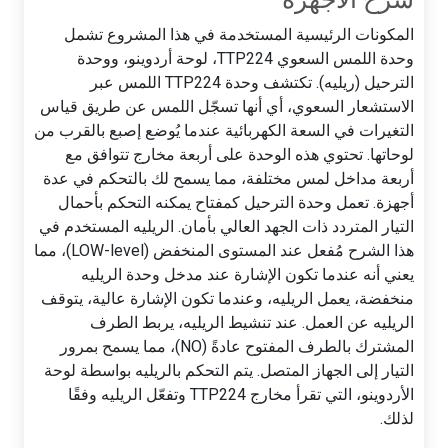
المكونات الرئيسية المستخدمة في هذا المشروع تشمل
وحدة اللمس السعوي TTP224، لوحة أردوينو، ووحدة
الترحيل (ريليه). تكتشف وحدة TTP224 اللمس عبر
الاستشعار السعوي، أي أنها تسجّل اللمس عن طريق قياس
التغيرات في السعة الكهربائية عندما يُوضع إصبع بالقرب من
لوحاتها. تحتوي هذه الوحدة على أربعة مخارج تتوافق مع
أربعة مداخل لمس مختلفة، مما يسمح لك بالتحكم في عدة
أجهزة. تعمل وحدة الترحيل كمفتاح يمكنه التحكم بأحمال
التيار المتردد ذات الجهد العالي بأمان. الريليه المستخدم في
هذا الشرح مُفعل عند المستوى المنخفض (LOW-level)، مما
يعني أنه عندما تكون الإشارة عند مدخل وحدة الريليه
منخفضة، يعمل الريليه، وعندما تكون الإشارة عالية، يتوقف
الريليه عن العمل. عند تنشيط الريليه، يربط الطرف
المشترك بالطرف المفتوح عادةً (NO)، مما يسمح بمرور
التيار إلى الجهاز المتصل. يتم التحكم بالريليه بواسطة لوحة
الأردوينو، التي تقرأ مخارج TTP224 وتفعّل الريليه وفقًا
لذلك.