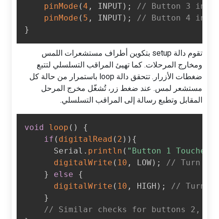
pinMode
(
4
,
 INPUT
)
;
// Button 3 inp
pinMode
(
5
,
 INPUT
)
;
// Button 4 inp
}
تقوم دالة setup بتكوين أطراف مستشعرات اللمس
ومخارج المرحلات. كما تهيئ المراقب التسلسلي لتتبع
ضغطات الأزرار. تتحقق دالة loop باستمرار من حالة كل
مستشعر لمس. عند ضغط زر، تُشغّل مخرج المرحل
المقابل وتطبع رسالة إلى المراقب التسلسلي.
void
loop
(
)
{
if
(
digitalRead
(
2
)
)
{
      Serial
.
println
(
"Button 1 Touched
digitalWrite
(
10
,
 LOW
)
;
// Turn t
}
else
{
digitalWrite
(
10
,
 HIGH
)
;
// Turn 
}
// Similar checks for buttons 2, 3