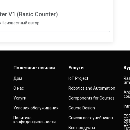
er V1 (Basic Counter)
о Неизвестный автор
Полезные ссылки
Услуги
Ку
Дом
IoT Project
Ras
Sma
О нас
Robotics and Automation
Ard
cou
Услуги
Components for Courses
Int
Условия обслуживания
Course Design
ESP
Политика
Список всех учебников
bas
конфиденциальности
ESP
Все продукты
Tut