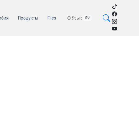
обия
Продукты
Files
Язык
RU