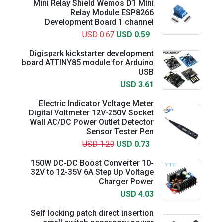
Mini Relay Shield Wemos D1 Mini
Relay Module ESP8266
Development Board 1 channel
USD 0.67
USD 0.59
Digispark kickstarter development
board ATTINY85 module for Arduino
USB
USD 3.61
Electric Indicator Voltage Meter
Digital Voltmeter 12V-250V Socket
Wall AC/DC Power Outlet Detector
Sensor Tester Pen
USD 1.20
USD 0.73
150W DC-DC Boost Converter 10-
32V to 12-35V 6A Step Up Voltage
Charger Power
USD 4.03
Self locking patch direct insertion