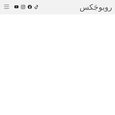
روبوجَکس