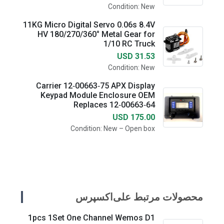
Condition: New
11KG Micro Digital Servo 0.06s 8.4V
HV 180/270/360° Metal Gear for
1/10 RC Truck
USD 31.53
Condition: New
Carrier 12‑00663‑75 APX Display
Keypad Module Enclosure OEM
Replaces 12‑00663‑64
USD 175.00
Condition: New – Open box
محصولات مرتبط علی‌اکسپرس
1pcs 1Set One Channel Wemos D1