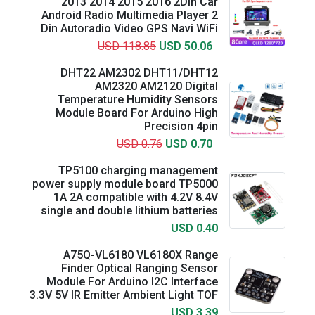
2013 2014 2015 2016 2Din Car
Android Radio Multimedia Player 2
Din Autoradio Video GPS Navi WiFi
USD 118.85
USD 50.06
DHT22 AM2302 DHT11/DHT12
AM2320 AM2120 Digital
Temperature Humidity Sensors
Module Board For Arduino High
Precision 4pin
USD 0.76
USD 0.70
TP5100 charging management
power supply module board TP5000
1A 2A compatible with 4.2V 8.4V
single and double lithium batteries
USD 0.40
A75Q-VL6180 VL6180X Range
Finder Optical Ranging Sensor
Module For Arduino I2C Interface
3.3V 5V IR Emitter Ambient Light TOF
USD 3.39