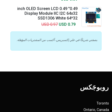
0.49" 0.49 inch OLED Screen LCD
Display Module IIC I2C 64x32
SSD1306 White 64*32
USD 0.97
USD 0.79
بصفتي شريكًا في علي إكسبريس، أكسب من المشتريات المؤهلة.
روبوجَکس
Toronto
Ontario, Canada