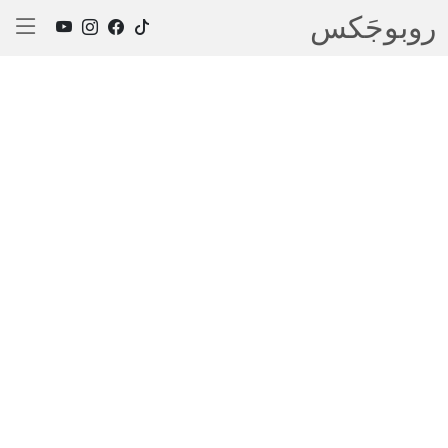
روبوجَکس