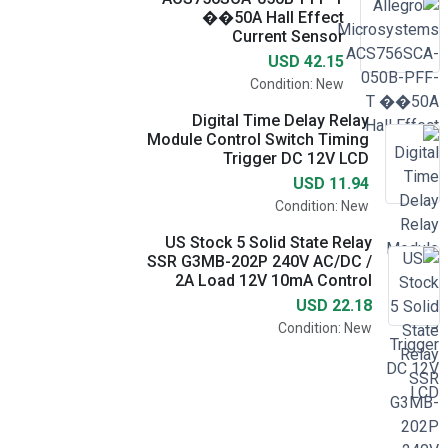
��50A Hall Effect
Current Sensor
USD 42.15
Condition: New
Digital Time Delay Relay
Module Control Switch Timing
Trigger DC 12V LCD
USD 11.94
Condition: New
US Stock 5 Solid State Relay
SSR G3MB-202P 240V AC/DC /
2A Load 12V 10mA Control
USD 22.18
Condition: New