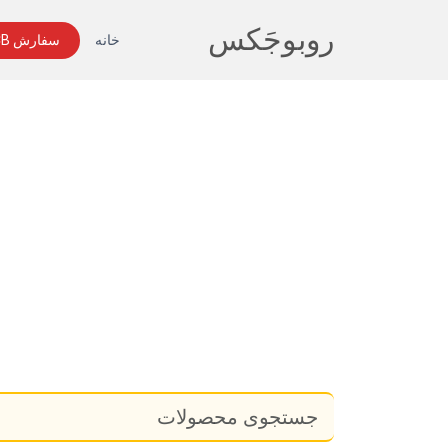
روبوجَکس
خانه
سفارش PCB