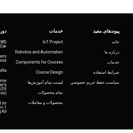
پیوندهای مفید
خدمات
دوره
خانه
IoT Project
 4WD
 Car
درباره ما
Robotics and Automation
gers
urse
خدمات
Components for Courses
LoRa
شرایط استفاده
Course Design
urse
سیاست حفظ حریم خصوصی
لیست تمام آموزش‌ها
er's
 (55
تمام محصولات
eos)
محصولات و معاملات
d on
in-1
 Kit