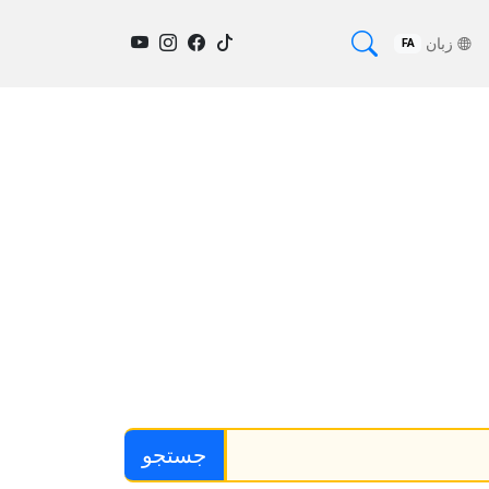
زبان
FA
جستجو