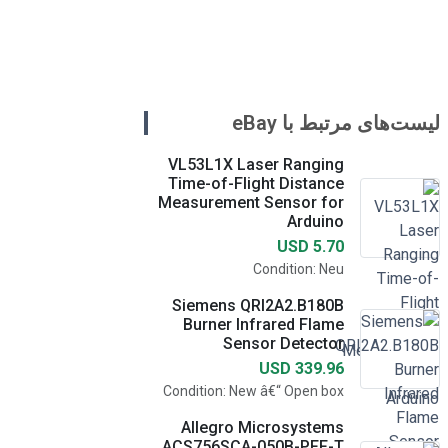
لیست‌های مرتبط با eBay
VL53L1X Laser Ranging
Time-of-Flight Distance
Measurement Sensor for
Arduino
USD 5.70
Condition: Neu
Siemens QRI2A2.B180B
Burner Infrared Flame
Sensor Detector
USD 339.96
Condition: New â€“ Open box
Allegro Microsystems
ACS756SCA-050B-PFF-T