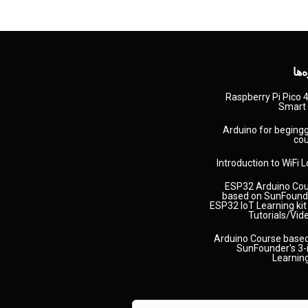
‌ها
Raspberry Pi Pico
Smart
Arduino for beging
co
Introduction to WiFi 
ESP32 Arduino Co
based on SunFound
ESP32 IoT Learning kit
Tutorials/Vid
Arduino Course base
SunFounder's 3-
Learning