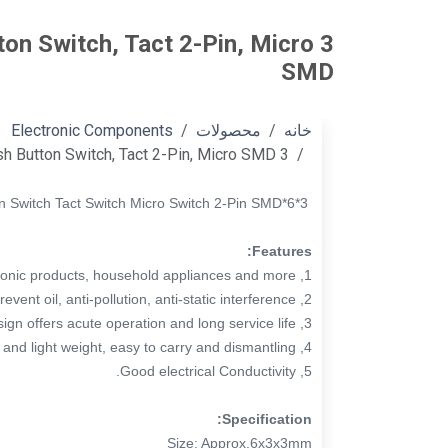
tton Switch, Tact 2-Pin, Micro
SMD
خانه
محصولات
Electronic Components
3 x 6 x 2.5mm Tactile Push Button Switch, Tact 2-Pin, Micro SMD
3*6*2.5mm Tactile Push Button Switch Tact Switch Micro Switch 2-Pin SMD
Features:
1, Used in the fields of electronic products, household appliances and more.
2, This light touch switch is waterproof, prevent oil, anti-pollution, anti-static interference.
3, High precision mechanism design offers acute operation and long service life.
4, Compact and light weight, easy to carry and dismantling.
5, Good electrical Conductivity.
Specification:
Size: Approx.6x3x3mm