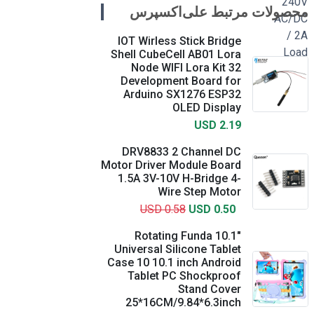
محصولات مرتبط علی‌اکسپرس
IOT Wirless Stick Bridge
Shell CubeCell AB01 Lora
Node WIFI Lora Kit 32
Development Board for
Arduino SX1276 ESP32
OLED Display
USD 2.19
DRV8833 2 Channel DC
Motor Driver Module Board
1.5A 3V-10V H-Bridge 4-
Wire Step Motor
USD 0.58
USD 0.50
Rotating Funda 10.1"
Universal Silicone Tablet
Case 10 10.1 inch Android
Tablet PC Shockproof
Stand Cover
25*16CM/9.84*6.3inch