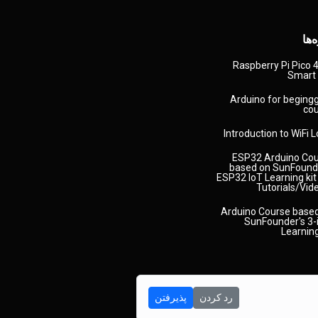
‌ها
Raspberry Pi Pico
Smart
Arduino for beging
co
Introduction to WiFi 
ESP32 Arduino Co
based on SunFound
ESP32 IoT Learning kit
Tutorials/Vid
Arduino Course base
SunFounder's 3-
Learning
رد کردن
پذیرفتن