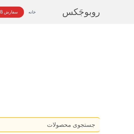
روبوجَکس
خانه
سفارش PCB