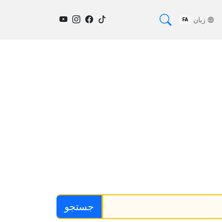
زبان
FA
جستجو