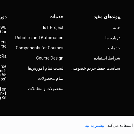
پیوندهای مفید
خدمات
دوره
خانه
IoT Project
 4WD
 Car
درباره ما
Robotics and Automation
gers
urse
خدمات
Components for Courses
LoRa
شرایط استفاده
Course Design
urse
سیاست حفظ حریم خصوصی
لیست تمام آموزش‌ها
er's
 (55
تمام محصولات
eos)
محصولات و معاملات
d on
in-1
 Kit
استفاده می‌کند.
بیشتر بدانید
© 2026
کپی‌رایت
Robojax.com
تمامی حقوق محفوظ است