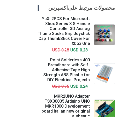
محصولات مرتبط علی‌اکسپرس
YuXi 2PCS For Microsoft
Xbox Series X S Handle
Controller 3D Analog
Thumb Sticks Grip Joystick
Cap ThumbStick Cover For
Xbox One
USD 0.28
USD 0.23
400 Point Solderless
Breadboard with Self-
Adhesive Tape High
Strength ABS Plastic for
DIY Electrical Projects
USD 0.35
USD 0.24
MKR2UNO Adapter
TSX00005 Arduino UNO
MKR1000 Development
board Italian new original
authentic