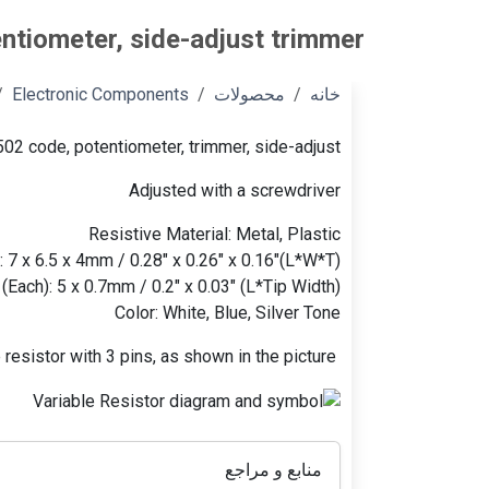
ntiometer, side-adjust trimmer
خانه
محصولات
Electronic Components
502 code, potentiometer, trimmer, side-adjust
Adjusted with a screwdriver
Resistive Material: Metal, Plastic
 7 x 6.5 x 4mm / 0.28" x 0.26" x 0.16"(L*W*T)
 (Each): 5 x 0.7mm / 0.2" x 0.03" (L*Tip Width)
Color: White, Blue, Silver Tone
Potentiometer, a variable resistor with 3 pins, as shown in the picture.
منابع و مراجع