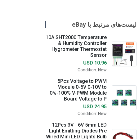
لیست‌های مرتبط با eBay
10A SHT2000 Temperature
& Humidity Controller
Hygrometer Thermostat
Sensor
USD 10.96
Condition: New
5Pcs Voltage to PWM
Module 0-5V 0-10V to
0%-100% V-PWM Module
Board Voltage to P
USD 24.95
Condition: New
12Pcs 3V - 6V 5mm LED
Light Emitting Diodes Pre
Wired Mini LED Lights Bulb