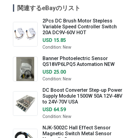
関連するeBayのリスト
2Pcs DC Brush Motor Stepless
Variable Speed Controller Switch
20A DC9V-60V HOT
USD 15.85
Condition: New
Banner Photoelectric Sensor
QS18VP6LPQ5 Automation NEW
USD 25.00
Condition: New
DC Boost Converter Step-up Power
Supply Module 1500W 50A 12V-48V
to 24V-70V USA
USD 64.59
Condition: New
NJK-5002C Hall Effect Sensor
Magnetic Switch Metal Sensor