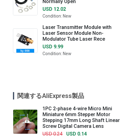
Normally Open
USD 12.02
Condition: New
Laser Transmitter Module with
Laser Sensor Module Non-
Modulator Tube Laser Rece
USD 9.99
Condition: New
関連するAliExpress製品
1PC 2-phase 4-wire Micro Mini
Miniature 6mm Stepper Motor
Stepping 17mm Long Shaft Linear
Screw Digital Camera Lens
USD 0.24
USD 0.14