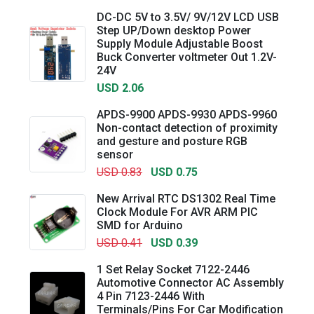
DC-DC 5V to 3.5V/ 9V/12V LCD USB
Step UP/Down desktop Power
Supply Module Adjustable Boost
Buck Converter voltmeter Out 1.2V-
24V
USD 2.06
APDS-9900 APDS-9930 APDS-9960
Non-contact detection of proximity
and gesture and posture RGB
sensor
USD 0.83
USD 0.75
New Arrival RTC DS1302 Real Time
Clock Module For AVR ARM PIC
SMD for Arduino
USD 0.41
USD 0.39
1 Set Relay Socket 7122-2446
Automotive Connector AC Assembly
4 Pin 7123-2446 With
Terminals/Pins For Car Modification