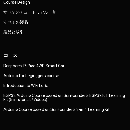
Course Design
すべてのチュートリアル一覧
すべての製品
製品と取引
コース
Raspberry Pi Pico 4WD Smart Car
Arduino for beginggers course
Introduction to WiFi LoRa
ESP32 Arduino Course based on SunFounder's ESP32 IoT Learning
kit (55 Tutorials/Videos)
Arduino Course based on SunFounder's 3-in-1 Learning Kit