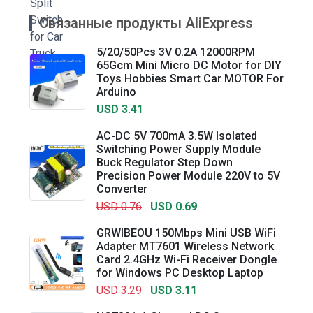
Связанные продукты AliExpress
5/20/50Pcs 3V 0.2A 12000RPM
65Gcm Mini Micro DC Motor for DIY
Toys Hobbies Smart Car MOTOR For
Arduino
USD 3.41
AC-DC 5V 700mA 3.5W Isolated
Switching Power Supply Module
Buck Regulator Step Down
Precision Power Module 220V to 5V
Converter
USD 0.76
USD 0.69
GRWIBEOU 150Mbps Mini USB WiFi
Adapter MT7601 Wireless Network
Card 2.4GHz Wi-Fi Receiver Dongle
for Windows PC Desktop Laptop
USD 3.29
USD 3.11