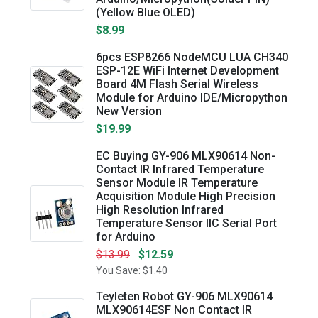
(Yellow Blue OLED)
$8.99
6pcs ESP8266 NodeMCU LUA CH340
ESP-12E WiFi Internet Development
Board 4M Flash Serial Wireless
Module for Arduino IDE/Micropython
New Version
$19.99
EC Buying GY-906 MLX90614 Non-
Contact IR Infrared Temperature
Sensor Module IR Temperature
Acquisition Module High Precision
High Resolution Infrared
Temperature Sensor IIC Serial Port
for Arduino
$13.99
$12.59
You Save: $1.40
Teyleten Robot GY-906 MLX90614
MLX90614ESF Non Contact IR