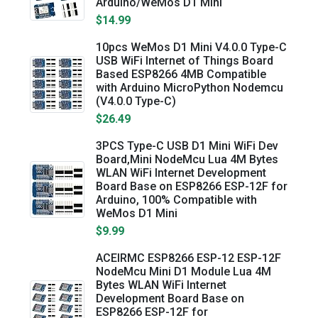
Arduino/WeMos D1 Mini
$14.99
10pcs WeMos D1 Mini V4.0.0 Type-C
USB WiFi Internet of Things Board
Based ESP8266 4MB Compatible
with Arduino MicroPython Nodemcu
(V4.0.0 Type-C)
$26.49
3PCS Type-C USB D1 Mini WiFi Dev
Board,Mini NodeMcu Lua 4M Bytes
WLAN WiFi Internet Development
Board Base on ESP8266 ESP-12F for
Arduino, 100% Compatible with
WeMos D1 Mini
$9.99
ACEIRMC ESP8266 ESP-12 ESP-12F
NodeMcu Mini D1 Module Lua 4M
Bytes WLAN WiFi Internet
Development Board Base on
ESP8266 ESP-12F for