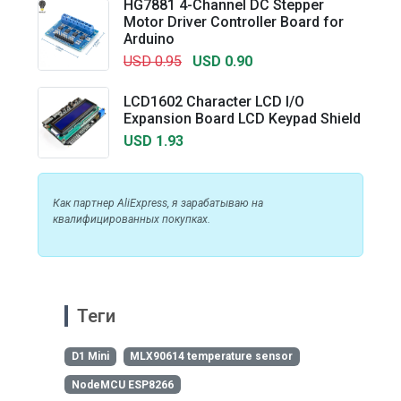
HG7881 4-Channel DC Stepper
Motor Driver Controller Board for
Arduino
USD 0.95
USD 0.90
LCD1602 Character LCD I/O
Expansion Board LCD Keypad Shield
USD 1.93
Как партнер AliExpress, я зарабатываю на
квалифицированных покупках.
Теги
D1 Mini
MLX90614 temperature sensor
NodeMCU ESP8266