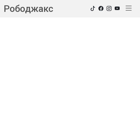
Рободжакс