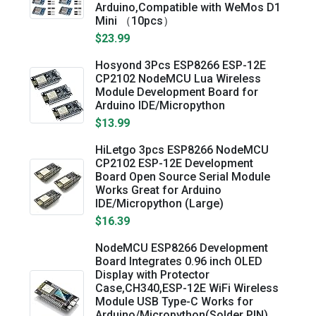
Arduino,Compatible with WeMos D1
Mini （10pcs）
$23.99
Hosyond 3Pcs ESP8266 ESP-12E
CP2102 NodeMCU Lua Wireless
Module Development Board for
Arduino IDE/Micropython
$13.99
HiLetgo 3pcs ESP8266 NodeMCU
CP2102 ESP-12E Development
Board Open Source Serial Module
Works Great for Arduino
IDE/Micropython (Large)
$16.39
NodeMCU ESP8266 Development
Board Integrates 0.96 inch OLED
Display with Protector
Case,CH340,ESP-12E WiFi Wireless
Module USB Type-C Works for
Arduino/Micropython(Solder PIN)