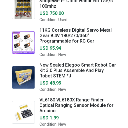
ScopeMeter Color Handheld 1GS/s
100mhz
USD 750.00
Condition: Used
11KG Coreless Digital Servo Metal
Gear 8.4V 180/270/360°
Programmable for RC Car
USD 95.94
Condition: New
New Sealed Elegoo Smart Robot Car
Kit 3.0 Plus Assemble And Play
Robot STEM *J
USD 48.95
Condition: New
VL6180 VL6180X Range Finder
Optical Ranging Sensor Module for
Arduino
USD 1.99
Condition: New