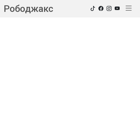
Рободжакс