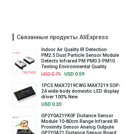
Связанные продукты AliExpress
Indoor Air Quality IR Detection
PM2.5 Dust Particle Sensor Module
Detects Infrared PM PM0.3-PM10
Testing Environmental Quality
USD 0.79
USD 0.59
1PCS MAX7219CWG MAX7219 SOP-
24 wide-body domestic LED display
driver 100% New
USD 0.20
GP2Y0A21YK0F Distance Sensor
Module 10-80cm Range Infrared IR
Proximity Sensor Analog Outpute
GP2Y0A21 Distance Sensor Board