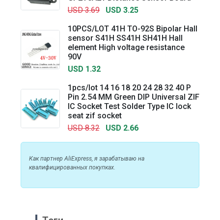
USD 3.69
USD 3.25
10PCS/LOT 41H TO-92S Bipolar Hall
sensor S41H SS41H SH41H Hall
element High voltage resistance
90V
USD 1.32
1pcs/lot 14 16 18 20 24 28 32 40 P
Pin 2.54 MM Green DIP Universal ZIF
IC Socket Test Solder Type IC lock
seat zif socket
USD 8.32
USD 2.66
Как партнер AliExpress, я зарабатываю на
квалифицированных покупках.