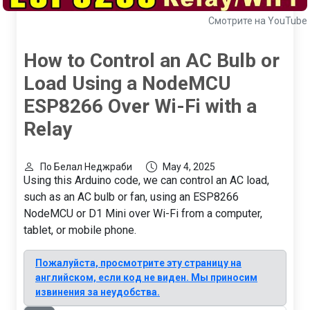
Смотрите на YouTube
How to Control an AC Bulb or
Load Using a NodeMCU
ESP8266 Over Wi-Fi with a
Relay
По Белал Неджраби
May 4, 2025
Using this Arduino code, we can control an AC load,
such as an AC bulb or fan, using an ESP8266
NodeMCU or D1 Mini over Wi-Fi from a computer,
tablet, or mobile phone.
Пожалуйста, просмотрите эту страницу на
английском, если код не виден. Мы приносим
извинения за неудобства.