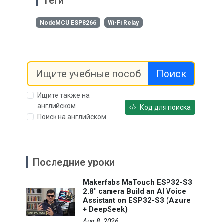
Теги
NodeMCU ESP8266
Wi-Fi Relay
Поиск
Ищите также на
английском
Код для поиска
Поиск на английском
Последние уроки
Makerfabs MaTouch ESP32-S3
2.8" camera Build an AI Voice
Assistant on ESP32-S3 (Azure
+ DeepSeek)
Aug 8, 2026