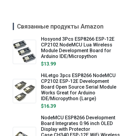
Связанные продукты Amazon
Hosyond 3Pcs ESP8266 ESP-12E
CP2102 NodeMCU Lua Wireless
Module Development Board for
Arduino IDE/Micropython
$13.99
HiLetgo 3pcs ESP8266 NodeMCU
CP2102 ESP-12E Development
Board Open Source Serial Module
Works Great for Arduino
IDE/Micropython (Large)
$16.39
NodeMCU ESP8266 Development
Board Integrates 0.96 inch OLED
Display with Protector
Case,CH340,ESP-12E WiFi Wireless