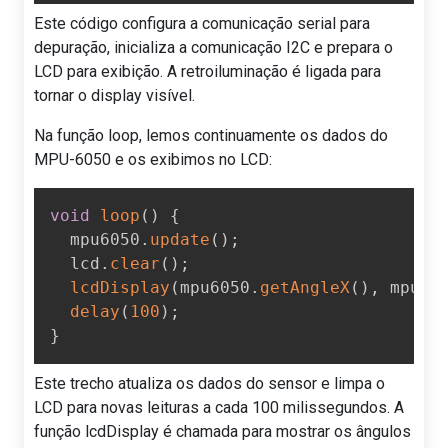
Este código configura a comunicação serial para
depuração, inicializa a comunicação I2C e prepara o
LCD para exibição. A retroiluminação é ligada para
tornar o display visível.
Na função loop, lemos continuamente os dados do
MPU-6050 e os exibimos no LCD:
void
loop
(
)
{
  mpu6050
.
update
(
)
;
  lcd
.
clear
(
)
;
lcdDisplay
(
mpu6050
.
getAngleX
(
)
,
 mpu60
delay
(
100
)
;
}
Este trecho atualiza os dados do sensor e limpa o
LCD para novas leituras a cada 100 milissegundos. A
função lcdDisplay é chamada para mostrar os ângulos