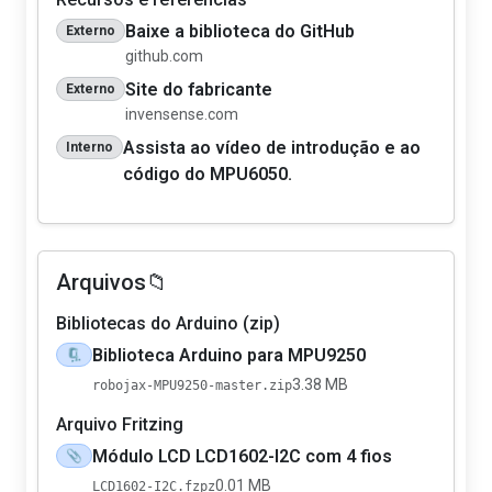
Baixe a biblioteca do GitHub
Externo
github.com
Site do fabricante
Externo
invensense.com
Assista ao vídeo de introdução e ao
Interno
código do MPU6050.
Arquivos📁
Bibliotecas do Arduino (zip)
Biblioteca Arduino para MPU9250
🗜️
3.38 MB
robojax-MPU9250-master.zip
Arquivo Fritzing
Módulo LCD LCD1602-I2C com 4 fios
📎
0.01 MB
LCD1602-I2C.fzpz