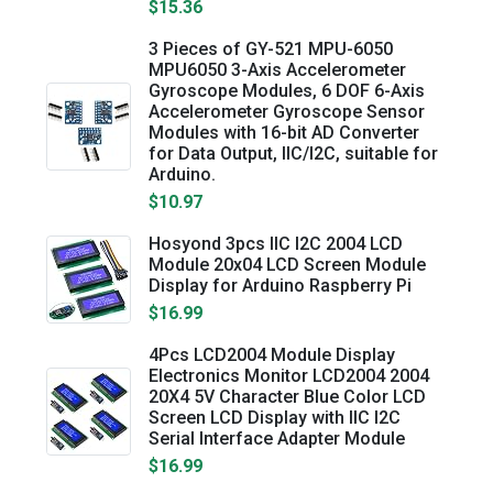
$15.36
3 Pieces of GY-521 MPU-6050
MPU6050 3-Axis Accelerometer
Gyroscope Modules, 6 DOF 6-Axis
Accelerometer Gyroscope Sensor
Modules with 16-bit AD Converter
for Data Output, IIC/I2C, suitable for
Arduino.
$10.97
Hosyond 3pcs IIC I2C 2004 LCD
Module 20x04 LCD Screen Module
Display for Arduino Raspberry Pi
$16.99
4Pcs LCD2004 Module Display
Electronics Monitor LCD2004 2004
20X4 5V Character Blue Color LCD
Screen LCD Display with IIC I2C
Serial Interface Adapter Module
$16.99