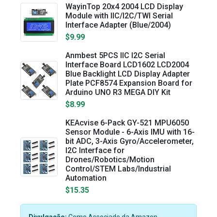
WayinTop 20x4 2004 LCD Display
Module with IIC/I2C/TWI Serial
Interface Adapter (Blue/2004)
$9.99
Anmbest 5PCS IIC I2C Serial
Interface Board LCD1602 LCD2004
Blue Backlight LCD Display Adapter
Plate PCF8574 Expansion Board for
Arduino UNO R3 MEGA DIY Kit
$8.99
​KEAcvise 6-Pack GY-521 MPU6050
Sensor Module - 6-Axis IMU with 16-
bit ADC, 3-Axis Gyro/Accelerometer,
I2C Interface for
Drones/Robotics/Motion
Control/STEM Labs/Industrial
Automation
$15.35
Divulgação:
Como Associado da Amazon,