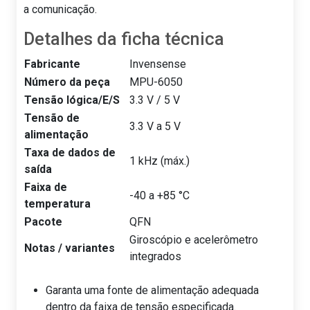
a comunicação.
Detalhes da ficha técnica
Fabricante
Invensense
Número da peça
MPU-6050
Tensão lógica/E/S
3.3 V / 5 V
Tensão de
3.3 V a 5 V
alimentação
Taxa de dados de
1 kHz (máx.)
saída
Faixa de
-40 a +85 °C
temperatura
Pacote
QFN
Giroscópio e acelerômetro
Notas / variantes
integrados
Garanta uma fonte de alimentação adequada
dentro da faixa de tensão especificada.