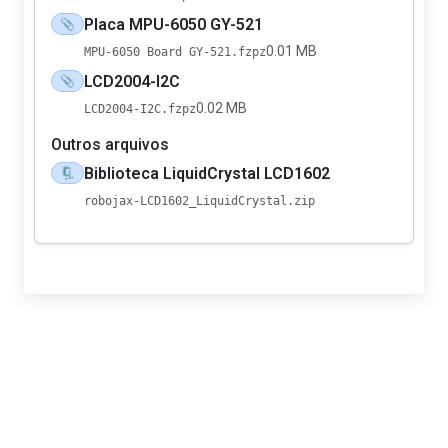
Placa MPU-6050 GY-521
📎
0.01 MB
MPU-6050 Board GY-521.fzpz
LCD2004-I2C
📎
0.02 MB
LCD2004-I2C.fzpz
Outros arquivos
Biblioteca LiquidCrystal LCD1602
🗜️
robojax-LCD1602_LiquidCrystal.zip