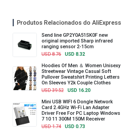
Produtos Relacionados do AliExpress
Send line GP2Y0A51SK0F new
original imported Sharp infrared
ranging sensor 2-15cm
USD 8.76
USD 8.32
Hoodies Of Men ＆ Women Unisexy
Streetwear Vintage Casual Soft
Pullover Sweatshirt Printing Letters
On Sleeves Y2k Couple Clothes
USD 39.52
USD 16.20
Mini USB WIFI 6 Dongle Network
Card 2.4GHz Wi-Fi Lan Adapter
Driver Free For PC Laptop Windows
7 10 11 300M 150M Receiver
USD 1.74
USD 0.73