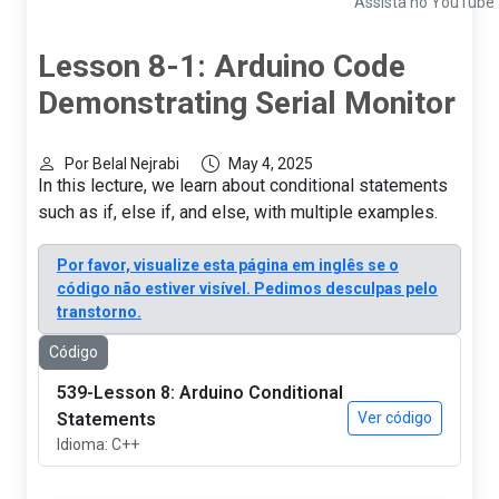
Assista no YouTube
Lesson 8-1: Arduino Code
Demonstrating Serial Monitor
Por Belal Nejrabi
May 4, 2025
In this lecture, we learn about conditional statements
such as if, else if, and else, with multiple examples.
Por favor, visualize esta página em inglês se o
código não estiver visível. Pedimos desculpas pelo
transtorno.
Código
539-Lesson 8: Arduino Conditional
Statements
Ver código
Idioma: C++