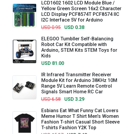
LCD1602 1602 LCD Module Blue /
Yellow Green Screen 16x2 Character
LCD Display PCF8574T PCF8574 IIC
I2C Interface 5V for Arduino
USD 0.95
USD 0.38
ELEGOO Tumbller Self-Balancing
Robot Car Kit Compatible with
Arduino, STEM Kits STEM Toys for
Kids
USD 81.00
IR Infrared Transmitter Receiver
Module Kit for Arduino 38KHz 10M
Range 5V Learn Remote Control
Signals Smart Home RC Car
USD 6.58
USD 3.29
Esbians Eat What Funny Cat Lovers
Meme Humor T Shirt Men's Women
Fashion T-shirt Casual Short Sleeve
T-shirts Fashion Y2K Top