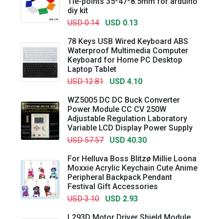
Tie-points 35*47*8.5mm for arduino
diy kit
USD 0.14
USD 0.13
78 Keys USB Wired Keyboard ABS
Waterproof Multimedia Computer
Keyboard for Home PC Desktop
Laptop Tablet
USD 12.81
USD 4.10
WZ5005 DC DC Buck Converter
Power Module CC CV 250W
Adjustable Regulation Laboratory
Variable LCD Display Power Supply
USD 57.57
USD 40.30
For Helluva Boss Blitzø Millie Loona
Moxxie Acrylic Keychain Cute Anime
Peripheral Backpack Pendant
Festival Gift Accessories
USD 3.10
USD 2.93
L293D Motor Driver Shield Module