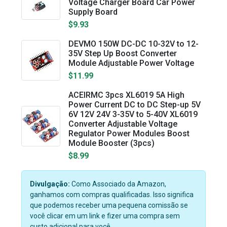
Voltage Charger Board Car Power
Supply Board
$9.93
DEVMO 150W DC-DC 10-32V to 12-
35V Step Up Boost Converter
Module Adjustable Power Voltage
$11.99
ACEIRMC 3pcs XL6019 5A High
Power Current DC to DC Step-up 5V
6V 12V 24V 3-35V to 5-40V XL6019
Converter Adjustable Voltage
Regulator Power Modules Boost
Module Booster (3pcs)
$8.99
Divulgação:
Como Associado da Amazon,
ganhamos com compras qualificadas. Isso significa
que podemos receber uma pequena comissão se
você clicar em um link e fizer uma compra sem
custo adicional para você.