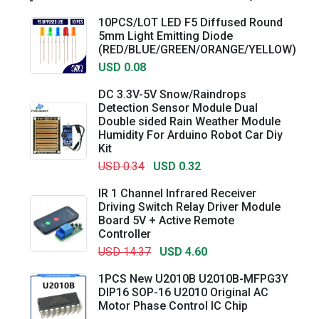
10PCS/LOT LED F5 Diffused Round
5mm Light Emitting Diode
(RED/BLUE/GREEN/ORANGE/YELLOW)
USD 0.08
DC 3.3V-5V Snow/Raindrops
Detection Sensor Module Dual
Double sided Rain Weather Module
Humidity For Arduino Robot Car Diy
Kit
USD 0.34
USD 0.32
IR 1 Channel Infrared Receiver
Driving Switch Relay Driver Module
Board 5V + Active Remote
Controller
USD 14.37
USD 4.60
1PCS New U2010B U2010B-MFPG3Y
DIP16 SOP-16 U2010 Original AC
Motor Phase Control IC Chip