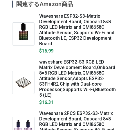
関連するAmazon商品
Waveshare ESP32-S3-Matrix
Development Board, Onboard 8×8
RGB LED Matrix and QMI8658C
Attitude Sensor, Supports Wi-Fi and
Bluetooth LE, ESP32 Development
Board
$16.99
waveshare ESP32-S3 RGB LED
Matrix Development Board,Onboard
8×8 RGB LED Matrix,QMI8658C
Attitude Sensor,Adopts ESP32-
S3FH4R2 Chip with Dual-core
Processor,Supports Wi-Fi,Bluetooth
5 (LE)
$16.31
Waveshare 2PCS ESP32-S3-Matrix
Development Board, Onboard 8×8
RGB LED Matrix and QMI8658C
Attitude Sensor, Supports Wi-Fi and