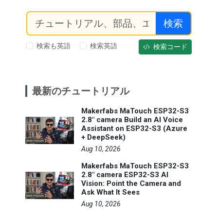
検索
検索も英語
検索英語
検索コード
最新のチュートリアル
Makerfabs MaTouch ESP32-S3
2.8" camera Build an AI Voice
Assistant on ESP32-S3 (Azure
+ DeepSeek)
Aug 10, 2026
Makerfabs MaTouch ESP32-S3
2.8" camera ESP32-S3 AI
Vision: Point the Camera and
Ask What It Sees
Aug 10, 2026