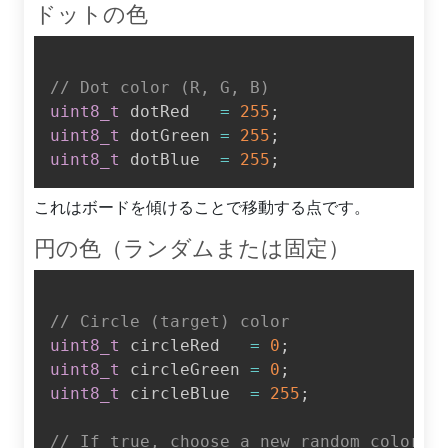
ドットの色
// Dot color (R, G, B)
uint8_t
 dotRed   
=
255
;
uint8_t
 dotGreen 
=
255
;
uint8_t
 dotBlue  
=
255
;
これはボードを傾けることで移動する点です。
円の色（ランダムまたは固定）
// Circle (target) color
uint8_t
 circleRed   
=
0
;
uint8_t
 circleGreen 
=
0
;
uint8_t
 circleBlue  
=
255
;
// If true, choose a new random color e