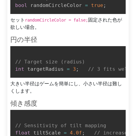
bool
 randomCircleColor 
=
true
;
セット
固定された色が
randomCircleColor = false;
欲しい場合。
円の半径
// Target size (radius)
int
 targetRadius 
=
3
;
// 3 fits well 
大きい半径はゲームを簡単にし、小さい半径は難し
くします。
傾き感度
// Sensitivity of tilt mapping
float
 tiltScale 
=
4.0f
;
// increase =