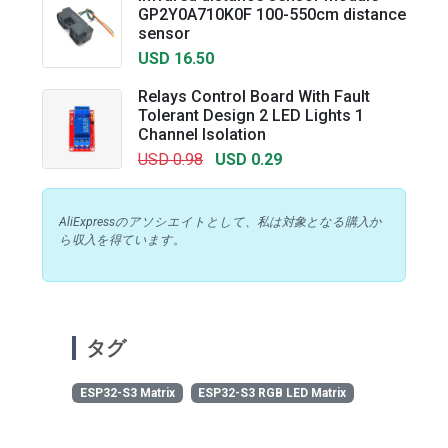
GP2Y0A710K0F 100-550cm distance
sensor
USD 16.50
Relays Control Board With Fault
Tolerant Design 2 LED Lights 1
Channel Isolation
USD 0.98
USD 0.29
AliExpressのアソシエイトとして、私は対象となる購入か
ら収入を得ています。
タグ
ESP32-S3 Matrix
ESP32-S3 RGB LED Matrix