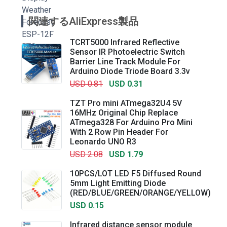
関連するAliExpress製品
TCRT5000 Infrared Reflective
Sensor IR Photoelectric Switch
Barrier Line Track Module For
Arduino Diode Triode Board 3.3v
USD 0.81
USD 0.31
TZT Pro mini ATmega32U4 5V
16MHz Original Chip Replace
ATmega328 For Arduino Pro Mini
With 2 Row Pin Header For
Leonardo UNO R3
USD 2.08
USD 1.79
10PCS/LOT LED F5 Diffused Round
5mm Light Emitting Diode
(RED/BLUE/GREEN/ORANGE/YELLOW)
USD 0.15
Infrared distance sensor module