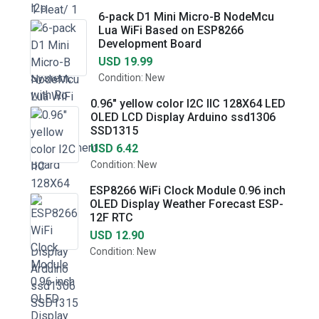
6-pack D1 Mini Micro-B NodeMcu
Lua WiFi Based on ESP8266
Development Board
USD 19.99
Condition: New
0.96" yellow color I2C IIC 128X64 LED
OLED LCD Display Arduino ssd1306
SSD1315
USD 6.42
Condition: New
ESP8266 WiFi Clock Module 0.96 inch
OLED Display Weather Forecast ESP-
12F RTC
USD 12.90
Condition: New