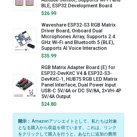
BLE, ESP32 Development Board
$26.99
Waveshare ESP32-S3 RGB Matrix
Driver Board, Onboard Dual
Microphones Array, Supports 2.4
GHz Wi-Fi and Bluetooth 5 (BLE),
Supports AI Voice Interaction
$35.99
RGB Matrix Adapter Board (E) for
ESP32-DevKitC V4 & ESP32-S3-
DevKitC-1, HUB75 RGB LED Matrix
Panel Interface, Dual Power Input
USB-C 5V/4A or DC 5V/8A, 2×VH-4P
5V/4A Output
$24.80
開示：
Amazonアソシエイトとして、私たちは対象
となる購入から収益を得ています。これは、リンク
をクリックして購入を行うと、あなたに追加の費用