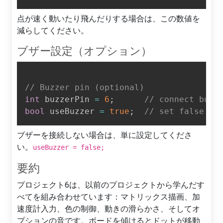
点が速く動いたり飛んだりする場合は、この数値を
減らしてください。
ブザー設定（オプション）
// Buzzer pin (optional)
int
 buzzerPin 
=
6
;
// connect buzz
bool
 useBuzzer 
=
true
;
// set false to
ブザーを接続しない場合は、単に設定してくださ
い。
useBuzzer = false;
要約
プロジェクト6は、以前のプロジェクトから学んだす
べてを組み合わせています：マトリックス描画、加
速度計入力、色の制御、動きの滑らかさ、そしてオ
プションの音です。ボードを傾けるとドットが移動