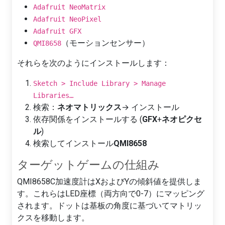
Adafruit NeoMatrix
Adafruit NeoPixel
Adafruit GFX
（モーションセンサー）
QMI8658
それらを次のようにインストールします：
Sketch > Include Library > Manage
Libraries…
検索：
ネオマトリックス
→ インストール
依存関係をインストールする (
GFX
+
ネオピクセ
ル
)
検索してインストール
QMI8658
ターゲットゲームの仕組み
QMI8658C加速度計はXおよびYの傾斜値を提供しま
す。これらはLED座標（両方向で0-7）にマッピング
されます。ドットは基板の角度に基づいてマトリッ
クスを移動します。