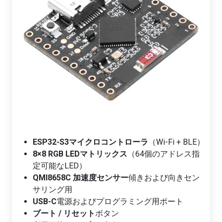
ESP32-S3マイクロコントローラ
（Wi-Fi + BLE）
8×8 RGB LEDマトリックス
（64個のアドレス指
定可能なLED）
QMI8658C 加速度センサー
傾きおよび向きセン
サリング用
USB-C
電源およびプログラミング用ポート
ブート / リセット
ボタン