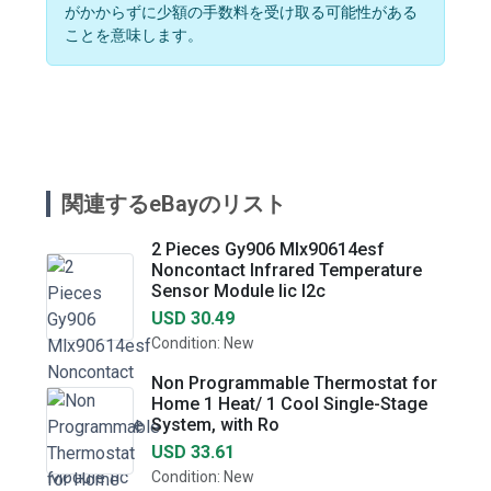
がかからずに少額の手数料を受け取る可能性がある
ことを意味します。
関連するeBayのリスト
2 Pieces Gy906 Mlx90614esf
Noncontact Infrared Temperature
Sensor Module Iic I2c
USD 30.49
Condition: New
Non Programmable Thermostat for
Home 1 Heat/ 1 Cool Single-Stage
System, with Ro
USD 33.61
Condition: New