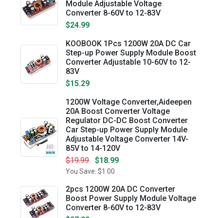
Module Adjustable Voltage
Converter 8-60V to 12-83V
$24.99
KOOBOOK 1Pcs 1200W 20A DC Car
Step-up Power Supply Module Boost
Converter Adjustable 10-60V to 12-
83V
$15.29
1200W Voltage Converter,Aideepen
20A Boost Converter Voltage
Regulator DC-DC Boost Converter
Car Step-up Power Supply Module
Adjustable Voltage Converter 14V-
85V to 14-120V
$19.99
$18.99
You Save: $1.00
2pcs 1200W 20A DC Converter
Boost Power Supply Module Voltage
Converter 8-60V to 12-83V