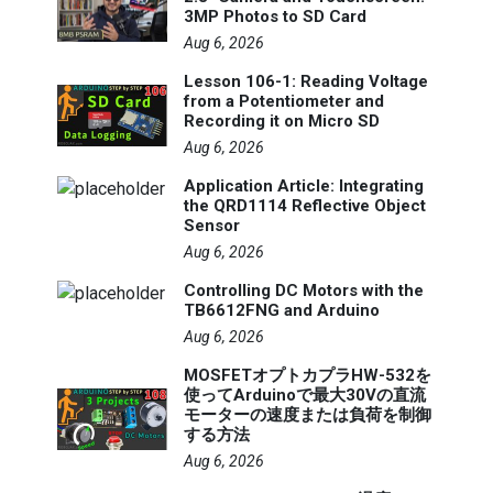
3MP Photos to SD Card
Aug 6, 2026
Lesson 106-1: Reading Voltage
from a Potentiometer and
Recording it on Micro SD
Aug 6, 2026
Application Article: Integrating
the QRD1114 Reflective Object
Sensor
Aug 6, 2026
Controlling DC Motors with the
TB6612FNG and Arduino
Aug 6, 2026
MOSFETオプトカプラHW-532を
使ってArduinoで最大30Vの直流
モーターの速度または負荷を制御
する方法
Aug 6, 2026