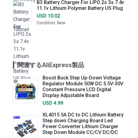
B3 Battery Charger For LIPO 2s 3s 7.4v
11.1v Lithium Polymer Battery US Plug
USD 10.02
Condition: New
関連するAliExpress製品
Boost Buck Step Up-Down Voltage
Regulator Module 50W DC 5.5V-30V
Constant Pressure LCD Digital
Display Adjustable Board
USD 4.99
XL4015 5A DC to DC Lithium Battery
Step down Charging Board Led
Power Converter Lithium Charger
Step Down Module CC/CV DC/DC