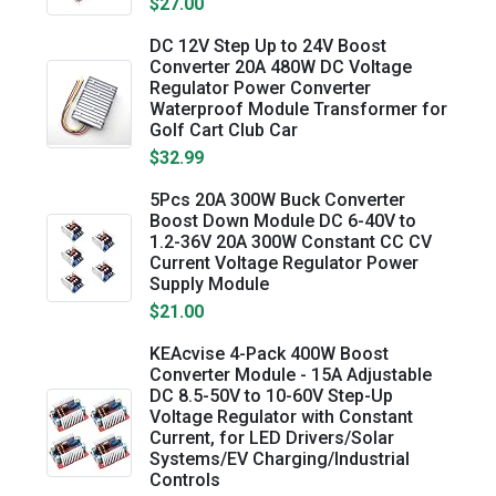
$27.00
DC 12V Step Up to 24V Boost
Converter 20A 480W DC Voltage
Regulator Power Converter
Waterproof Module Transformer for
Golf Cart Club Car
$32.99
5Pcs 20A 300W Buck Converter
Boost Down Module DC 6-40V to
1.2-36V 20A 300W Constant CC CV
Current Voltage Regulator Power
Supply Module
$21.00
​KEAcvise 4-Pack 400W Boost
Converter Module - 15A Adjustable
DC 8.5-50V to 10-60V Step-Up
Voltage Regulator with Constant
Current, for LED Drivers/Solar
Systems/EV Charging/Industrial
Controls​