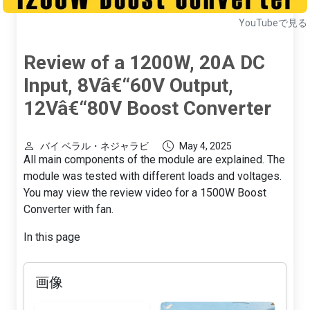
YouTubeで見る
Review of a 1200W, 20A DC
Input, 8Vâ€“60V Output,
12Vâ€“80V Boost Converter
バイ ベラル・ネジャラビ
May 4, 2025
All main components of the module are explained. The
module was tested with different loads and voltages.
You may view the review video for a 1500W Boost
Converter with fan.
In this page
画像