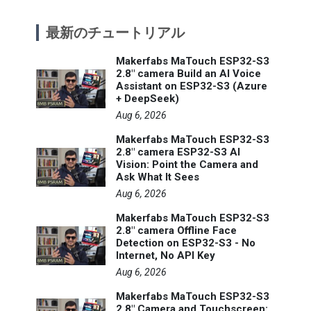
最新のチュートリアル
Makerfabs MaTouch ESP32-S3
2.8" camera Build an AI Voice
Assistant on ESP32-S3 (Azure
+ DeepSeek)
Aug 6, 2026
Makerfabs MaTouch ESP32-S3
2.8" camera ESP32-S3 AI
Vision: Point the Camera and
Ask What It Sees
Aug 6, 2026
Makerfabs MaTouch ESP32-S3
2.8" camera Offline Face
Detection on ESP32-S3 - No
Internet, No API Key
Aug 6, 2026
Makerfabs MaTouch ESP32-S3
2.8" Camera and Touchscreen: