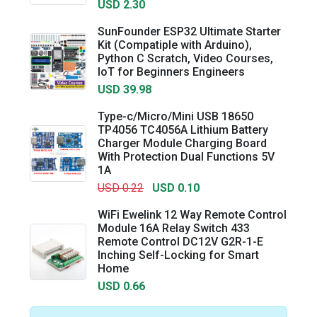
USD 2.30
SunFounder ESP32 Ultimate Starter
Kit (Compatiple with Arduino),
Python C Scratch, Video Courses,
IoT for Beginners Engineers
USD 39.98
Type-c/Micro/Mini USB 18650
TP4056 TC4056A Lithium Battery
Charger Module Charging Board
With Protection Dual Functions 5V
1A
USD 0.22
USD 0.10
WiFi Ewelink 12 Way Remote Control
Module 16A Relay Switch 433
Remote Control DC12V G2R-1-E
Inching Self-Locking for Smart
Home
USD 0.66