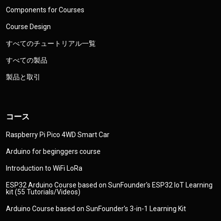
Components for Courses
Course Design
すべてのチュートリアル一覧
すべての製品
製品と取引
コース
Raspberry Pi Pico 4WD Smart Car
Arduino for beginggers course
Introduction to WiFi LoRa
ESP32 Arduino Course based on SunFounder's ESP32 IoT Learning
kit (55 Tutorials/Videos)
Arduino Course based on SunFounder's 3-in-1 Learning Kit