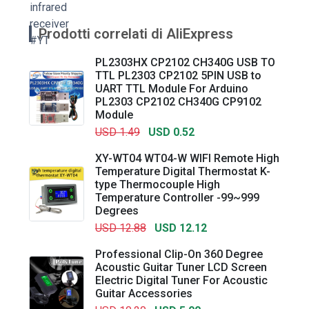
Prodotti correlati di AliExpress
PL2303HX CP2102 CH340G USB TO
TTL PL2303 CP2102 5PIN USB to
UART TTL Module For Arduino
PL2303 CP2102 CH340G CP9102
Module
USD 1.49
USD 0.52
XY-WT04 WT04-W WIFI Remote High
Temperature Digital Thermostat K-
type Thermocouple High
Temperature Controller -99~999
Degrees
USD 12.88
USD 12.12
Professional Clip-On 360 Degree
Acoustic Guitar Tuner LCD Screen
Electric Digital Tuner For Acoustic
Guitar Accessories