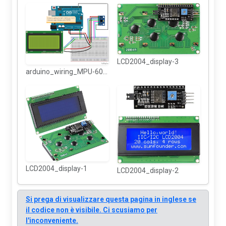
LCD2004_display-3
arduino_wiring_MPU-6050_LCD2004_bb
LCD2004_display-1
LCD2004_display-2
Si prega di visualizzare questa pagina in inglese se
il codice non è visibile. Ci scusiamo per
l'inconveniente.