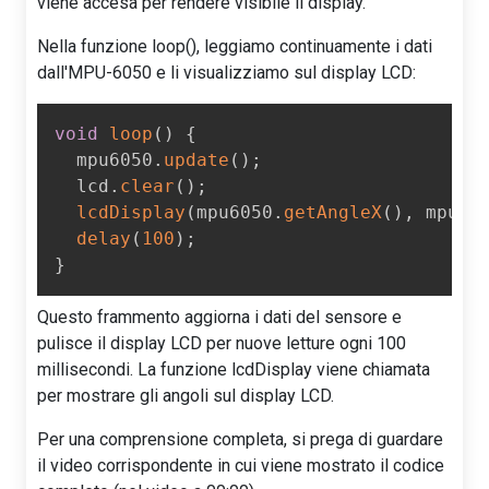
viene accesa per rendere visibile il display.
Nella funzione loop(), leggiamo continuamente i dati
dall'MPU-6050 e li visualizziamo sul display LCD:
void
loop
(
)
{
  mpu6050
.
update
(
)
;
  lcd
.
clear
(
)
;
lcdDisplay
(
mpu6050
.
getAngleX
(
)
,
 mpu60
delay
(
100
)
;
}
Questo frammento aggiorna i dati del sensore e
pulisce il display LCD per nuove letture ogni 100
millisecondi. La funzione lcdDisplay viene chiamata
per mostrare gli angoli sul display LCD.
Per una comprensione completa, si prega di guardare
il video corrispondente in cui viene mostrato il codice