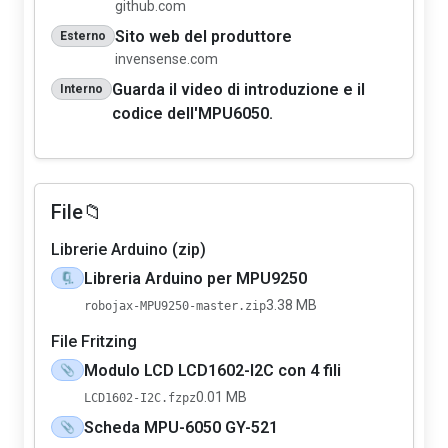
github.com
Sito web del produttore
Esterno
invensense.com
Guarda il video di introduzione e il
Interno
codice dell'MPU6050.
File📁
Librerie Arduino (zip)
Libreria Arduino per MPU9250
🗜️
3.38 MB
robojax-MPU9250-master.zip
File Fritzing
Modulo LCD LCD1602-I2C con 4 fili
📎
0.01 MB
LCD1602-I2C.fzpz
Scheda MPU-6050 GY-521
📎