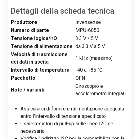
Dettagli della scheda tecnica
Produttore
Invensense
Numero di parte
MPU-6050
Tensione logica/I/O
3.3 V / 5 V
Tensione di alimentazione
da 3.3 V a 5 V
Velocità di trasmissione
1 kHz (massimo)
dei dati in uscita
Intervallo di temperatura
-40 a +85 °C
Pacchetto
QFN
Giroscopio e
Note / varianti
accelerometro integrati
Assicurarsi di fornire un'alimentazione adeguata
entro l'intervallo di tensione specificato.
Usare resistori di pull-up sulle linee I2C se
necessario.
Verifica l'indirizzo I2C per la compatibilità con la