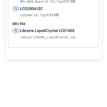
0.01 MB
MPU-6050 Board GY-521.fzpz
LCD2004-I2C
📎
0.02 MB
LCD2004-I2C.fzpz
Altri file
Libreria LiquidCrystal LCD1602
🗜️
robojax-LCD1602_LiquidCrystal.zip