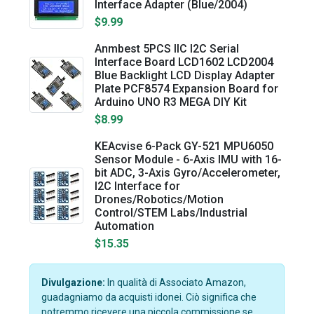
Interface Adapter (Blue/2004)
$9.99
Anmbest 5PCS IIC I2C Serial
Interface Board LCD1602 LCD2004
Blue Backlight LCD Display Adapter
Plate PCF8574 Expansion Board for
Arduino UNO R3 MEGA DIY Kit
$8.99
​KEAcvise 6-Pack GY-521 MPU6050
Sensor Module - 6-Axis IMU with 16-
bit ADC, 3-Axis Gyro/Accelerometer,
I2C Interface for
Drones/Robotics/Motion
Control/STEM Labs/Industrial
Automation
$15.35
Divulgazione:
In qualità di Associato Amazon,
guadagniamo da acquisti idonei. Ciò significa che
potremmo ricevere una piccola commissione se