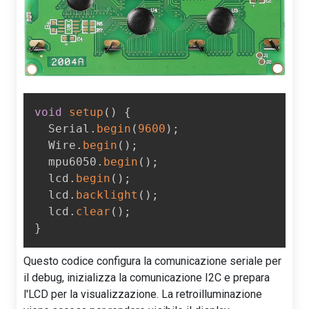
void
setup
(
)
{
  Serial
.
begin
(
9600
)
;
  Wire
.
begin
(
)
;
  mpu6050
.
begin
(
)
;
  lcd
.
begin
(
)
;
  lcd
.
backlight
(
)
;
  lcd
.
clear
(
)
;
}
Questo codice configura la comunicazione seriale per
il debug, inizializza la comunicazione I2C e prepara
l'LCD per la visualizzazione. La retroilluminazione