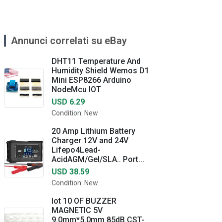
Annunci correlati su eBay
DHT11 Temperature And
Humidity Shield Wemos D1
Mini ESP8266 Arduino
NodeMcu IOT
USD 6.29
Condition: New
20 Amp Lithium Battery
Charger 12V and 24V
Lifepo4Lead-
AcidAGM/Gel/SLA.. Port...
USD 38.59
Condition: New
lot 10 OF BUZZER
MAGNETIC 5V
9.0mm*5.0mm 85dB CST-