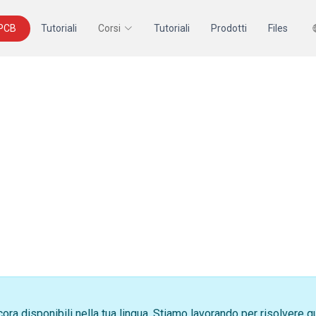
 PCB
Tutoriali
Corsi
Tutoriali
Prodotti
Files
ora disponibili nella tua lingua. Stiamo lavorando per risolvere