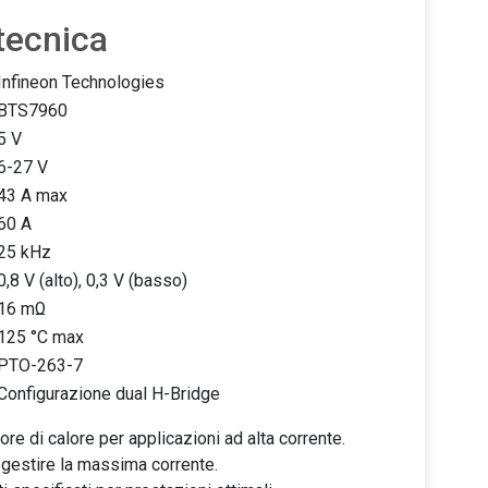
tecnica
Infineon Technologies
BTS7960
5 V
6-27 V
43 A max
60 A
25 kHz
0,8 V (alto), 0,3 V (basso)
16 mΩ
125 °C max
PTO-263-7
Configurazione dual H-Bridge
re di calore per applicazioni ad alta corrente.
r gestire la massima corrente.