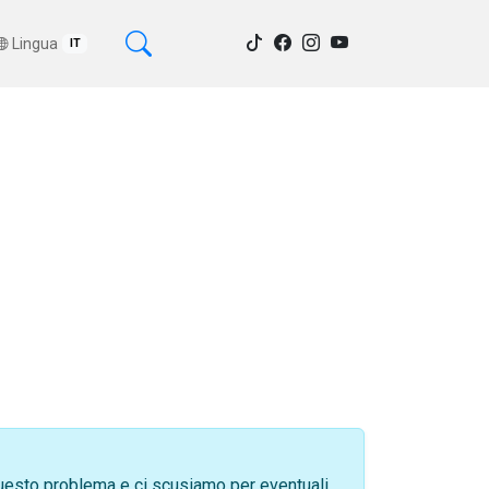
Lingua
IT
 questo problema e ci scusiamo per eventuali