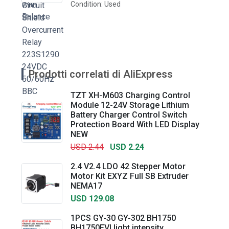
Condition: Used
Prodotti correlati di AliExpress
TZT XH-M603 Charging Control
Module 12-24V Storage Lithium
Battery Charger Control Switch
Protection Board With LED Display
NEW
USD 2.44
USD 2.24
2.4 V2.4 LDO 42 Stepper Motor
Motor Kit EXYZ Full SB Extruder
NEMA17
USD 129.08
1PCS GY-30 GY-302 BH1750
BH1750FVI light intensity