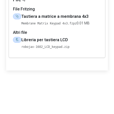
File Fritzing
Tastiera a matrice a membrana 4x3
📎
0.01 MB
Membrane Matrix Keypad 4x3.fzpz
Altri file
Libreria per tastiera LCD
🗜️
robojax-1602_LCD_keypad.zip