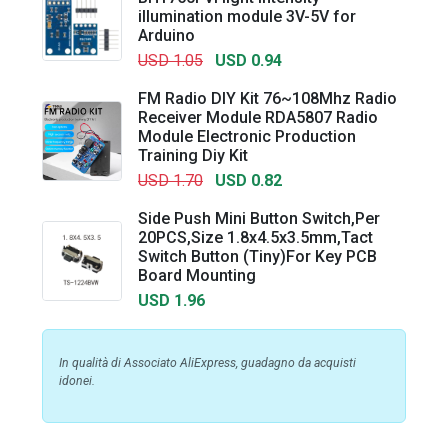
illumination module 3V-5V for
Arduino
USD 1.05
USD 0.94
FM Radio DIY Kit 76~108Mhz Radio
Receiver Module RDA5807 Radio
Module Electronic Production
Training Diy Kit
USD 1.70
USD 0.82
Side Push Mini Button Switch,Per
20PCS,Size 1.8x4.5x3.5mm,Tact
Switch Button (Tiny)For Key PCB
Board Mounting
USD 1.96
In qualità di Associato AliExpress, guadagno da acquisti
idonei.