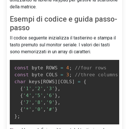
della matrice.
Esempi di codice e guida passo-
passo
Il codice seguente inizializza il tastierino e stampa il
tasto premuto sul monitor seriale. I valori dei tasti
sono memorizzati in un array di caratteri.
const
 byte ROWS 
=
4
;
//four rows
const
 byte COLS 
=
3
;
//three columns
char
 keys
[
ROWS
]
[
COLS
]
=
{
{
'1'
,
'2'
,
'3'
}
,
{
'4'
,
'5'
,
'6'
}
,
{
'7'
,
'8'
,
'9'
}
,
{
'*'
,
'0'
,
'#'
}
}
;