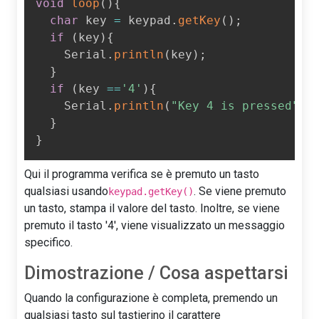
void
loop
(
)
{
char
 key 
=
 keypad
.
getKey
(
)
;
if
(
key
)
{
    Serial
.
println
(
key
)
;
}
if
(
key 
==
'4'
)
{
    Serial
.
println
(
"Key 4 is pressed"
)
;
}
}
Qui il programma verifica se è premuto un tasto
qualsiasi usando
. Se viene premuto
keypad.getKey()
un tasto, stampa il valore del tasto. Inoltre, se viene
premuto il tasto '4', viene visualizzato un messaggio
specifico.
Dimostrazione / Cosa aspettarsi
Quando la configurazione è completa, premendo un
qualsiasi tasto sul tastierino il carattere