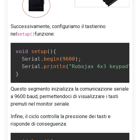
Successivamente, configuriamo il tastierino
nel
funzione:
setup()
void
setup
(
)
{
  Serial
.
begin
(
9600
)
;
  Serial
.
println
(
"Robojax 4x3 keypad"
)
;
}
Questo segmento inizializza la comunicazione seriale
a 9600 baud, permettendoci di visualizzare i tasti
premuti nel monitor seriale.
Infine, il ciclo controlla la pressione dei tasti e
risponde di conseguenza: