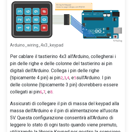
Arduino_wiring_4x3_keypad
Per cablare il tastierino 4x3 all'Arduino, collegherai i
pin delle righe e delle colonne del tastierino ai pin
digitali dell'Arduino. Collega i pin delle righe
(tipicamente 4 pin) ai pin
,
,
, e
sull'Arduino. I pin
2
3
4
5
delle colonne (tipicamente 3 pin) dovrebbero essere
collegati ai pin
,
, e
.
6
7
8
Assicurati di collegare il pin di massa del keypad alla
massa dell'Arduino e il pin di alimentazione all'uscita
5V. Questa configurazione consentirà all'Arduino di
leggere lo stato di ogni tasto quando viene premuto,
utilizzando la libreria Keypad per gestire la scansione