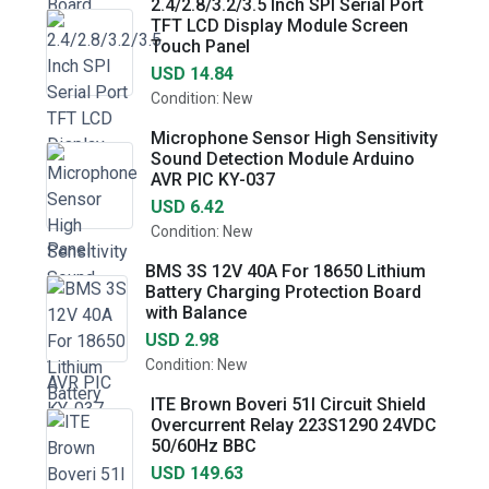
2.4/2.8/3.2/3.5 Inch SPI Serial Port
TFT LCD Display Module Screen
Touch Panel
USD 14.84
Condition: New
Microphone Sensor High Sensitivity
Sound Detection Module Arduino
AVR PIC KY-037
USD 6.42
Condition: New
BMS 3S 12V 40A For 18650 Lithium
Battery Charging Protection Board
with Balance
USD 2.98
Condition: New
ITE Brown Boveri 51I Circuit Shield
Overcurrent Relay 223S1290 24VDC
50/60Hz BBC
USD 149.63