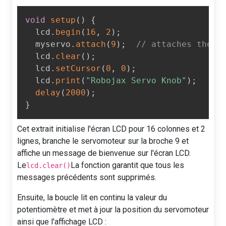
void
setup
(
)
{
  lcd
.
begin
(
16
,
2
)
;
  myservo
.
attach
(
9
)
;
// attaches the s
  lcd
.
clear
(
)
;
  lcd
.
setCursor
(
0
,
0
)
;
  lcd
.
print
(
"Robojax Servo Knob"
)
;
delay
(
2000
)
;
}
Cet extrait initialise l'écran LCD pour 16 colonnes et 2
lignes, branche le servomoteur sur la broche 9 et
affiche un message de bienvenue sur l'écran LCD.
Le
La fonction garantit que tous les
lcd.clear()
messages précédents sont supprimés.
Ensuite, la boucle lit en continu la valeur du
potentiomètre et met à jour la position du servomoteur
ainsi que l'affichage LCD :