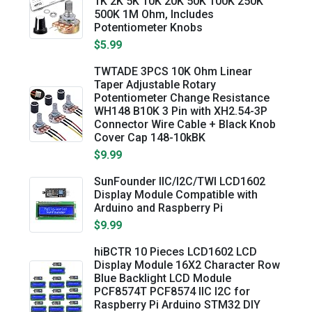
1K 2K 5K 10K 20K 50K 100K 250K
500K 1M Ohm, Includes
Potentiometer Knobs
$5.99
TWTADE 3PCS 10K Ohm Linear
Taper Adjustable Rotary
Potentiometer Change Resistance
WH148 B10K 3 Pin with XH2.54-3P
Connector Wire Cable + Black Knob
Cover Cap 148-10kBK
$9.99
SunFounder IIC/I2C/TWI LCD1602
Display Module Compatible with
Arduino and Raspberry Pi
$9.99
hiBCTR 10 Pieces LCD1602 LCD
Display Module 16X2 Character Row
Blue Backlight LCD Module
PCF8574T PCF8574 IIC I2C for
Raspberry Pi Arduino STM32 DIY