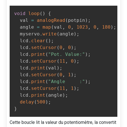
void
loop
(
)
{
  val 
=
analogRead
(
potpin
)
;
  angle 
=
map
(
val
,
0
,
1023
,
0
,
180
)
;
  myservo
.
write
(
angle
)
;
  lcd
.
clear
(
)
;
  lcd
.
setCursor
(
0
,
0
)
;
  lcd
.
print
(
"Pot. Value:"
)
;
  lcd
.
setCursor
(
11
,
0
)
;
  lcd
.
print
(
val
)
;
  lcd
.
setCursor
(
0
,
1
)
;
  lcd
.
print
(
"Angle     :"
)
;
  lcd
.
setCursor
(
11
,
1
)
;
  lcd
.
print
(
angle
)
;
delay
(
500
)
;
}
Cette boucle lit la valeur du potentiomètre, la convertit