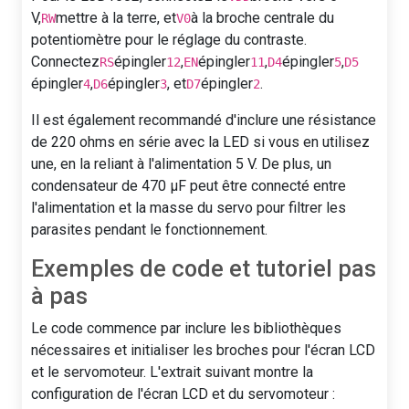
V,
mettre à la terre, et
à la broche centrale du
RW
V0
potentiomètre pour le réglage du contraste.
Connectez
épingler
,
épingler
,
épingler
,
RS
12
EN
11
D4
5
D5
épingler
,
épingler
, et
épingler
.
4
D6
3
D7
2
Il est également recommandé d'inclure une résistance
de 220 ohms en série avec la LED si vous en utilisez
une, en la reliant à l'alimentation 5 V. De plus, un
condensateur de 470 µF peut être connecté entre
l'alimentation et la masse du servo pour filtrer les
parasites pendant le fonctionnement.
Exemples de code et tutoriel pas
à pas
Le code commence par inclure les bibliothèques
nécessaires et initialiser les broches pour l'écran LCD
et le servomoteur. L'extrait suivant montre la
configuration de l'écran LCD et du servomoteur :