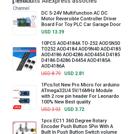
Produits AliExpress associés
DC 5-24V Multifunction AC DC
Motor Reversible Controller Driver
Board For Toy PLC Car Garage Door
USD 13.39
10PCS AOD4184A TO-252 AOD5N50
TO252 AOD4184 AOD9N40 AOD4185
AOD4186 AOD4286 AOD4454 D4185
D4186 D4286 D4454 AOD4185A
AOD4186A
USD 8.79
USD 2.81
1Pcs/lot New Pro Micro for arduino
ATmega32U4 5V/16MHz Module
with 2 row pin header For Leonardo
100% New Best quality
USD 3.92
USD 3.72
1pcs EC11 360 Degree Rotary
Encoder Push Button 5Pin With A
Built In Push Button Switch volume