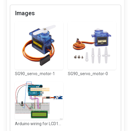
Images
SG90_servo_motor-1
SG90_servo_motor-0
Arduino wiring for LCD1602 12wires servo and pot