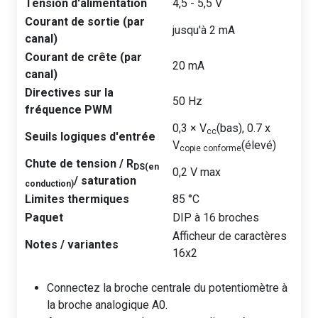
Tension d'alimentation
4,5 - 5,5 V
Courant de sortie (par
jusqu'à 2 mA
canal)
Courant de crête (par
20 mA
canal)
Directives sur la
50 Hz
fréquence PWM
0,3 × V
(bas), 0.7 x
cc
Seuils logiques d'entrée
V
(élevé)
copie conforme
Chute de tension / R
DS(en
0,2 V max
/ saturation
conduction)
Limites thermiques
85 °C
Paquet
DIP à 16 broches
Afficheur de caractères
Notes / variantes
16x2
Connectez la broche centrale du potentiomètre à
la broche analogique A0.