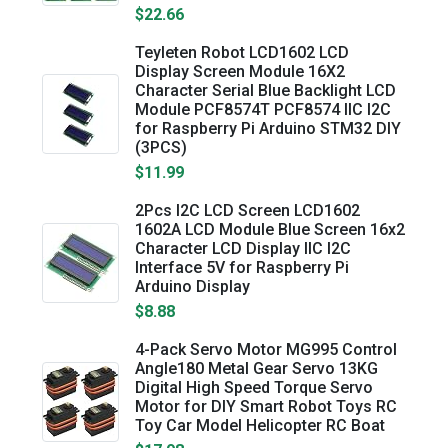
$22.66
Teyleten Robot LCD1602 LCD
Display Screen Module 16X2
Character Serial Blue Backlight LCD
Module PCF8574T PCF8574 IIC I2C
for Raspberry Pi Arduino STM32 DIY
(3PCS)
$11.99
2Pcs I2C LCD Screen LCD1602
1602A LCD Module Blue Screen 16x2
Character LCD Display IIC I2C
Interface 5V for Raspberry Pi
Arduino Display
$8.88
4-Pack Servo Motor MG995 Control
Angle180 Metal Gear Servo 13KG
Digital High Speed Torque Servo
Motor for DIY Smart Robot Toys RC
Toy Car Model Helicopter RC Boat