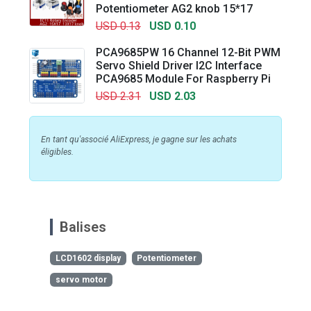
Potentiometer AG2 knob 15*17
USD 0.13
USD 0.10
PCA9685PW 16 Channel 12-Bit PWM
Servo Shield Driver I2C Interface
PCA9685 Module For Raspberry Pi
USD 2.31
USD 2.03
En tant qu'associé AliExpress, je gagne sur les achats
éligibles.
Balises
LCD1602 display
Potentiometer
servo motor