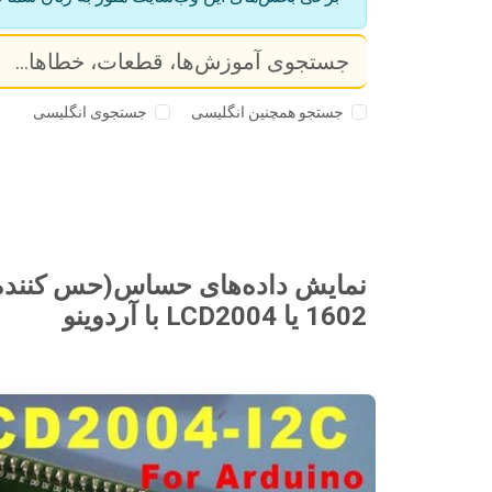
جستجو همچنین انگلیسی
جستجوی انگلیسی
1602 یا LCD2004 با آردوینو