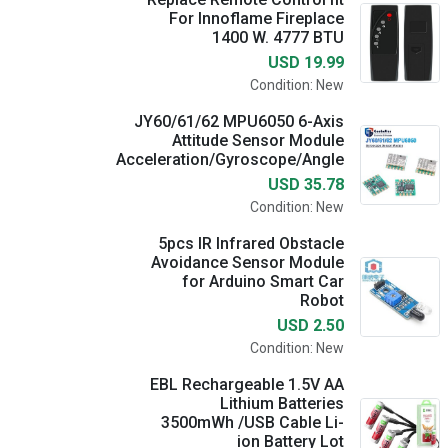
For Innoflame Fireplace
1400 W. 4777 BTU
USD 19.99
Condition: New
JY60/61/62 MPU6050 6-Axis
Attitude Sensor Module
Acceleration/Gyroscope/Angle
USD 35.78
Condition: New
5pcs IR Infrared Obstacle
Avoidance Sensor Module
for Arduino Smart Car
Robot
USD 2.50
Condition: New
EBL Rechargeable 1.5V AA
Lithium Batteries
3500mWh /USB Cable Li-
ion Battery Lot