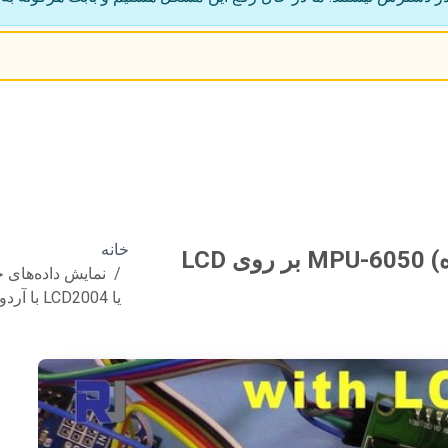
خانه
نمایش داده‌های حساس(حس کننده) MPU-6050 بر روی LCD
یا LCD2004 با آردوینو