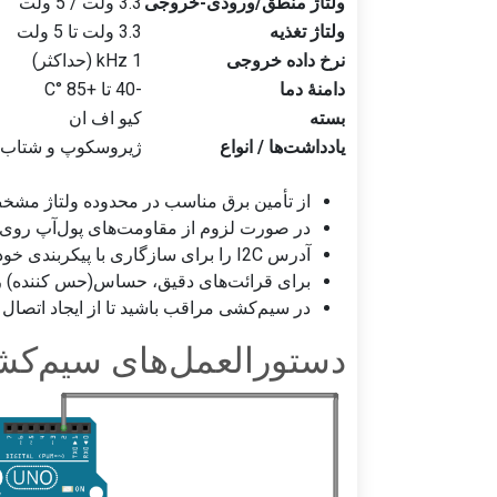
ولتاژ منطق/ورودی-خروجی
3.3 ولت / 5 ولت
ولتاژ تغذیه
3.3 ولت تا 5 ولت
نرخ داده خروجی
1 kHz (حداکثر)
دامنهٔ دما
-40 تا +85 °C
بسته
کیو اف ان
یادداشت‌ها / انواع
ژیروسکوپ و شتاب‌س
از تأمین برق مناسب در محدوده ولتاژ مشخ
در صورت لزوم از مقاومت‌های پول‌آپ روی خطوط I2C استف
آدرس I2C را برای سازگاری با پیکربندی خود بررسی کنید.
برای قرائت‌های دقیق، حساس(حس کننده) را ک
در سیم‌کشی مراقب باشید تا از ایجاد اتصال 
دستورالعمل‌های سیم‌ک