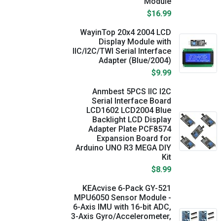
Module
$16.99
WayinTop 20x4 2004 LCD
Display Module with
IIC/I2C/TWI Serial Interface
Adapter (Blue/2004)
$9.99
Anmbest 5PCS IIC I2C
Serial Interface Board
LCD1602 LCD2004 Blue
Backlight LCD Display
Adapter Plate PCF8574
Expansion Board for
Arduino UNO R3 MEGA DIY
Kit
$8.99
​KEAcvise 6-Pack GY-521
MPU6050 Sensor Module -
6-Axis IMU with 16-bit ADC,
3-Axis Gyro/Accelerometer,