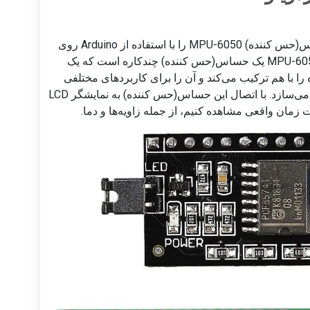
در این آموزش یاد می‌گیریم چگونه داده‌های حساس(حس کننده) MPU-6050 را با استفاده از Arduino روی
نمایشگر LCD 1602 یا LCD2004 نمایش دهیم. MPU-6050 یک حساس(حس کننده) چندکاره است که یک
 با هم ترکیب می‌کند و آن را برای کاربردهای مختلفی
مانند تشخیص حرکت و تعیین جهت‌گیری مناسب می‌سازد. با اتصال این حساس(حس کننده) به نمایشگر LCD
زمان واقعی مشاهده کنیم، از جمله زاویه‌ها و دما.