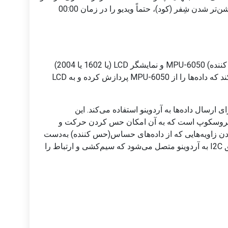
خروجی آن را روی یک LCD نمایش دهید. برای روشن‌تر شدن شِفر (کود)، حتماً ویدیو را در زمان 00:00
اجزای اصلی این پروژه برد آردوینو، حساس(حس کننده) MPU-6050 و نمایشگر LCD (یا 1602 یا 2004)
هستند. آردوینو به‌عنوان میکروکنترلری عمل می‌کند که داده‌ها را از MPU-6050 پردازش کرده و به LCD
حس کننده) MPU-6050 از ارتباط I2C برای ارسال داده‌ها به آردوینو استفاده می‌کند. این
روسکوپ است که به آن امکان حس کردن حرکت و
. نمایشگر LCD برای نشان‌دادن زاویه‌هایی که از داده‌های حساس(حس کننده) به‌دست
آمده‌اند استفاده می‌شود. این نمایشگر نیز از طریق I2C به آردوینو متصل می‌شود که سیم‌کشی و ارتباط را