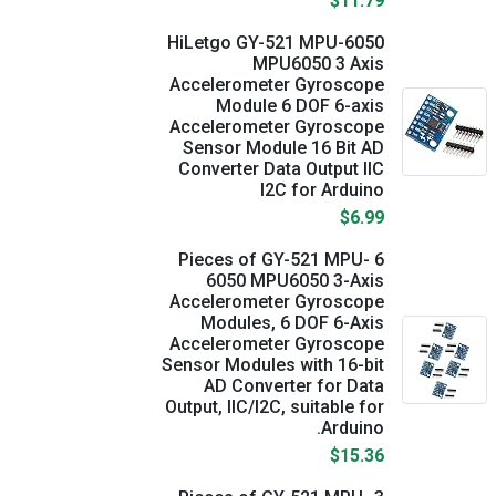
$11.79
HiLetgo GY-521 MPU-6050
MPU6050 3 Axis
Accelerometer Gyroscope
Module 6 DOF 6-axis
Accelerometer Gyroscope
Sensor Module 16 Bit AD
Converter Data Output IIC
I2C for Arduino
$6.99
6 Pieces of GY-521 MPU-
6050 MPU6050 3-Axis
Accelerometer Gyroscope
Modules, 6 DOF 6-Axis
Accelerometer Gyroscope
Sensor Modules with 16-bit
AD Converter for Data
Output, IIC/I2C, suitable for
Arduino.
$15.36