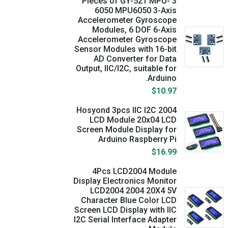
3 Pieces of GY-521 MPU-
6050 MPU6050 3-Axis
Accelerometer Gyroscope
Modules, 6 DOF 6-Axis
Accelerometer Gyroscope
Sensor Modules with 16-bit
AD Converter for Data
Output, IIC/I2C, suitable for
Arduino.
$10.97
Hosyond 3pcs IIC I2C 2004
LCD Module 20x04 LCD
Screen Module Display for
Arduino Raspberry Pi
$16.99
4Pcs LCD2004 Module
Display Electronics Monitor
LCD2004 2004 20X4 5V
Character Blue Color LCD
Screen LCD Display with IIC
I2C Serial Interface Adapter