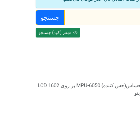
جستجو
شِفر (کود) جستجو
نمایش داده‌های حساس(حس کننده) MPU-6050 بر روی LCD 1602