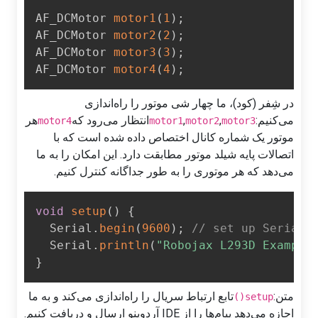
AF_DCMotor 
motor1
(
1
)
;
AF_DCMotor 
motor2
(
2
)
;
AF_DCMotor 
motor3
(
3
)
;
AF_DCMotor 
motor4
(
4
)
;
در شِفر (کود)، ما چهار شی موتور را راه‌اندازی
می‌کنیم:
,
,
انتظار می‌رود که
هر
motor4
motor1
motor2
motor3
موتور یک شماره کانال اختصاص داده شده است که با
اتصالات پایه شیلد موتور مطابقت دارد. این امکان را به ما
می‌دهد که هر موتوری را به طور جداگانه کنترل کنیم.
void
setup
(
)
{
  Serial
.
begin
(
9600
)
;
// set up Serial
  Serial
.
println
(
"Robojax L293D Exampl
}
متن:
تابع ارتباط سریال را راه‌اندازی می‌کند و به ما
setup()
اجازه می‌دهد پیام‌ها را از IDE آردوینو ارسال و دریافت کنیم.