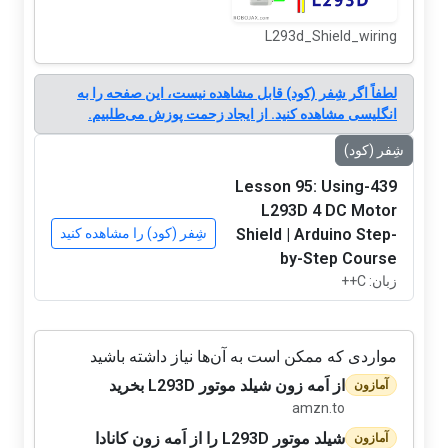
L293d_Shield_wiring
لطفاً اگر شِفر (کود) قابل مشاهده نیست، این صفحه را به
انگلیسی مشاهده کنید. از ایجاد زحمت پوزش می‌طلبیم.
شِفر (کود)
439-Lesson 95: Using
L293D 4 DC Motor
Shield | Arduino Step-
شِفر (کود) را مشاهده کنید
by-Step Course
زبان: C++
مواردی که ممکن است به آن‌ها نیاز داشته باشید
از اَمه زون شیلد موتور L293D بخرید
آمازون
amzn.to
شیلد موتور L293D را از اَمه زون کانادا
آمازون