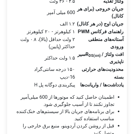
ولتاژ تغذیه
۴.۵ - ۳۶ ولت
جریان خروجی (برای هر
600 میلی آمپر
کانال)
جریان اوج (در هر کانال)
۱.۲ الف
راهنمای فرکانس PWM
۱ کیلوهرتز - ۲۰ کیلوهرتز
آستانه‌های منطقی
۲ ولت حداقل (بالا)، ۰.۸ ولت
ورودی
حداکثر (پایین)
افت ولتاژ / R
سیر
DS(on)
۱.۵ ولت حداکثر
ناپذیری
محدودیت‌های حرارتی
۱۵۰ درجه سانتی‌گراد
بسته
16-دیپ
یادداشت‌ها / واریانت‌ها
پیکربندی دوگانه پل H
اطمینان حاصل کنید که موتورها از 600 میلی‌آمپر
تجاوز نکنند تا از آسیب جلوگیری شود.
برای برنامه‌های جریان بالا از سیستم‌های خنک‌کننده
مناسب استفاده کنید.
قبل از روشن کردن آردوینو، منبع برق خارجی را
متصل کنید.