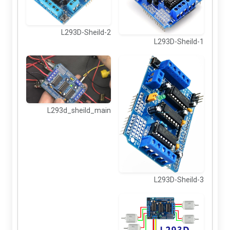
L293D-Sheild-2
L293D-Sheild-1
L293d_sheild_main
L293D-Sheild-3