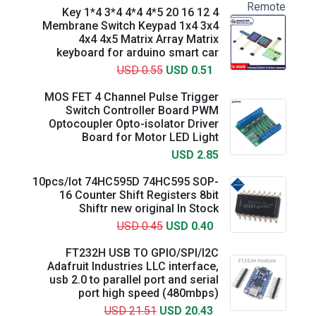
4 12 16 20 Key 1*4 3*4 4*4 4*5
Membrane Switch Keypad 1x4 3x4
4x4 4x5 Matrix Array Matrix
keyboard for arduino smart car
USD 0.55
USD 0.51
MOS FET 4 Channel Pulse Trigger
Switch Controller Board PWM
Optocoupler Opto-isolator Driver
Board for Motor LED Light
USD 2.85
10pcs/lot 74HC595D 74HC595 SOP-
16 Counter Shift Registers 8bit
Shiftr new original In Stock
USD 0.45
USD 0.40
FT232H USB TO GPIO/SPI/I2C
Adafruit Industries LLC interface,
usb 2.0 to parallel port and serial
port high speed (480mbps)
USD 21.51
USD 20.43