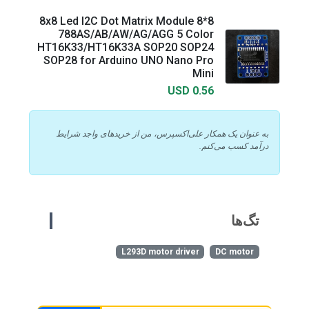
8x8 Led I2C Dot Matrix Module 8*8
788AS/AB/AW/AG/AGG 5 Color
HT16K33/HT16K33A SOP20 SOP24
SOP28 for Arduino UNO Nano Pro
Mini
USD 0.56
به عنوان یک همکار علی‌اکسپرس، من از خریدهای واجد شرایط
درآمد کسب می‌کنم.
تگ‌ها
L293D motor driver
DC motor