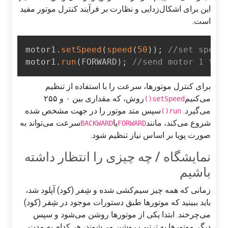
این برای اشکال‌زدایی و نظارت بر فرآیند کنترل موتور مفید
است.
motor1
.
setSpeed
(
speed
(
50
)
)
;
//set spee
motor1
.
run
(
FORWARD
)
;
//send motor 1 to
برای کنترل موتورها، سرعت را با استفاده از تنظیم
می‌کنیم
روش، که مقداری بین ۰ و ۲۵۵
setSpeed()
می‌گیرد.
سپس متد موتور را در جهت مشخص شده
run()
شروع می‌کند، مانند
یا
سرعت می‌تواند به
BACKWARD
FORWARD
صورت پویا بر اساس نیاز تنظیم شود.
نمایشگاه / چه چیزی را انتظار داشته
باشیم
زمانی که همه چیز سیم‌کشی شده و شِفر (کود) آپلود شد،
باید ببینید که موتورها طبق دستورات موجود در شِفر (کود)
می‌چرخند. ابتدا یکی از موتورها روشن می‌شود و سپس
دیگر موتورها به ترتیب روشن می‌شوند، هر کدام به مدت