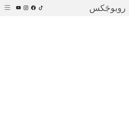
روبوجَکس