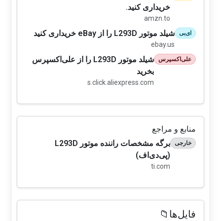
خریداری کنید.
amzn.to
شیلد موتور L293D را از eBay خریداری کنید
ای‌بی
ebay.us
شیلد موتور L293D را از علی‌اکسپرس
علی‌اکسپرس
بخرید
s.click.aliexpress.com
منابع و مراجع
برگه مشخصات راننده موتور L293D
خارجی
(پی‌دی‌اف)
ti.com
فایل‌ها📁