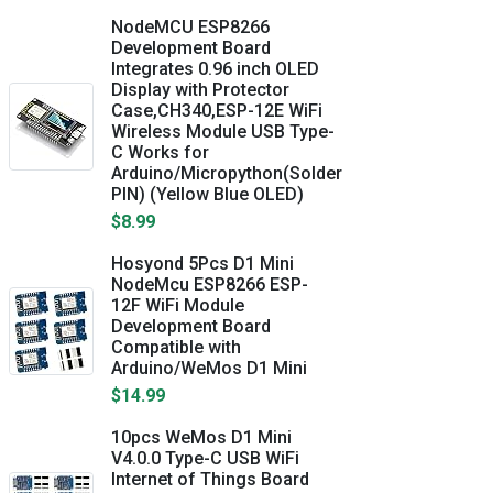
NodeMCU ESP8266
Development Board
Integrates 0.96 inch OLED
Display with Protector
Case,CH340,ESP-12E WiFi
Wireless Module USB Type-
C Works for
Arduino/Micropython(Solder
PIN) (Yellow Blue OLED)
$8.99
Hosyond 5Pcs D1 Mini
NodeMcu ESP8266 ESP-
12F WiFi Module
Development Board
Compatible with
Arduino/WeMos D1 Mini
$14.99
10pcs WeMos D1 Mini
V4.0.0 Type-C USB WiFi
Internet of Things Board