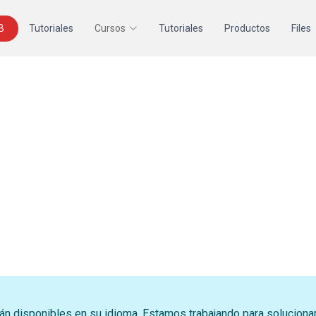
B
Tutoriales
Cursos
Tutoriales
Productos
Files
án disponibles en su idioma. Estamos trabajando para soluciona