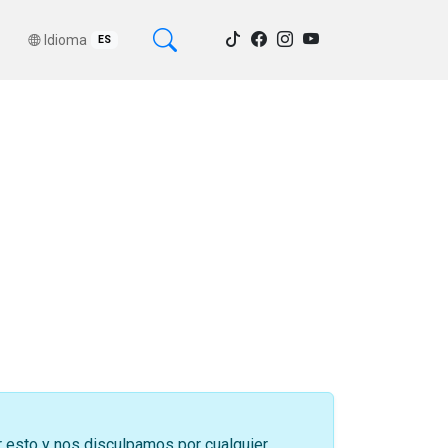
Idioma
ES
r esto y nos disculpamos por cualquier