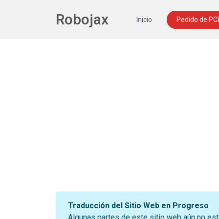
Robojax
Inicio
Pedido de PC
Traducción del Sitio Web en Progreso
Algunas partes de este sitio web aún no est