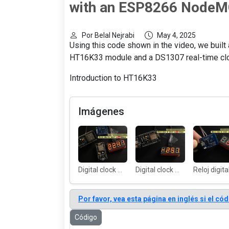
with an ESP8266 NodeM
Por Belal Nejrabi
May 4, 2025
Using this code shown in the video, we built
HT16K33 module and a DS1307 real-time clo
Introduction to HT16K33
Imágenes
Digital clock with HT16K33 ESP8166: main
Digital clock with HT16K33 ESP8166: NodeMCU shows float
Por favor, vea esta página en inglés si el c
Código