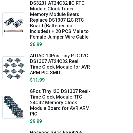
DS3231 AT24C32 IIC RTC
Module Clock Timer
Memory Module Beats
Replace DS1307 I2C RTC
Board (Batteries not
Included) + 20 PCS Male to
Female Jumper Wire Cable
$6.99
AITIAO 10Pcs Tiny RTC I2C
DS1307 AT24C32 Real
Time Clock Module for AVR
ARM PIC SMD
$11.99
8Pcs Tiny I2C DS1307 Real-
Time Clock Module RTC
24C32 Memory Clock
Module Board for AVR ARM
PIC
$9.99
Hosyond 3Pcs ESP8266