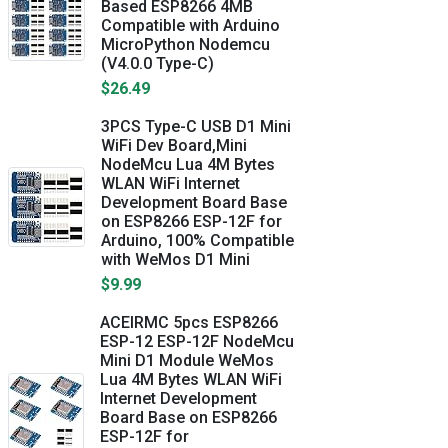
Based ESP8266 4MB
Compatible with Arduino
MicroPython Nodemcu
(V4.0.0 Type-C)
$26.49
3PCS Type-C USB D1 Mini
WiFi Dev Board,Mini
NodeMcu Lua 4M Bytes
WLAN WiFi Internet
Development Board Base
on ESP8266 ESP-12F for
Arduino, 100% Compatible
with WeMos D1 Mini
$9.99
ACEIRMC 5pcs ESP8266
ESP-12 ESP-12F NodeMcu
Mini D1 Module WeMos
Lua 4M Bytes WLAN WiFi
Internet Development
Board Base on ESP8266
ESP-12F for