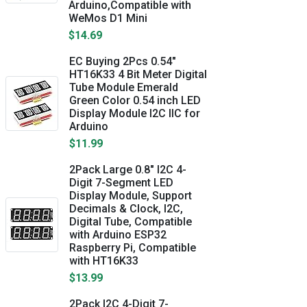
Arduino,Compatible with
WeMos D1 Mini
$14.69
EC Buying 2Pcs 0.54"
HT16K33 4 Bit Meter Digital
Tube Module Emerald
Green Color 0.54 inch LED
Display Module I2C IIC for
Arduino
$11.99
2Pack Large 0.8" I2C 4-
Digit 7-Segment LED
Display Module, Support
Decimals & Clock, I2C,
Digital Tube, Compatible
with Arduino ESP32
Raspberry Pi, Compatible
with HT16K33
$13.99
2Pack I2C 4-Digit 7-