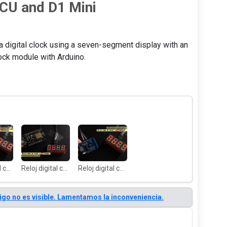
CU and D1 Mini
 a digital clock using a seven-segment display with an
ck module with Arduino.
Reloj digital con HT16K33 ESP8166: D1 Mini valor flotante
Reloj digital con HT16K33 ESP8166: NodeMCU muestra el valor HEX
Reloj digital con HT16K33 ESP8166: D1 Mini muestra el valor hexadecimal
ódigo no es visible. Lamentamos la inconveniencia.