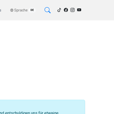
s
Sprache
DE
 und entschuldigen uns für etwaige