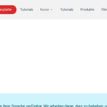
terplatte
Tutorials
Kurse
Tutorials
Produkte
File
in Ihrer Sprache verfügbar. Wir arbeiten daran, dies zu beheben,