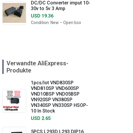
DC/DC Converter imput 10-
30v to 5v 3 Amp
USD 19.36
Condition: New – Open box
Verwandte AliExpress-
Produkte
1pcs/lot VND830SP
VND810SP VND600SP
VND10BSP VND05BSP
VN920SP VN380SP
VN340SP VN330SP HSOP-
10 In Stock
USD 2.65
5PCS L293D L293 DIP16