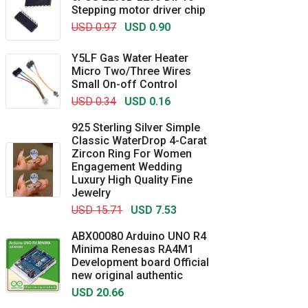
Stepping motor driver chip
USD 0.97
USD 0.90
Y5LF Gas Water Heater
Micro Two/Three Wires
Small On-off Control
USD 0.34
USD 0.16
925 Sterling Silver Simple
Classic WaterDrop 4-Carat
Zircon Ring For Women
Engagement Wedding
Luxury High Quality Fine
Jewelry
USD 15.71
USD 7.53
ABX00080 Arduino UNO R4
Minima Renesas RA4M1
Development board Official
new original authentic
USD 20.66