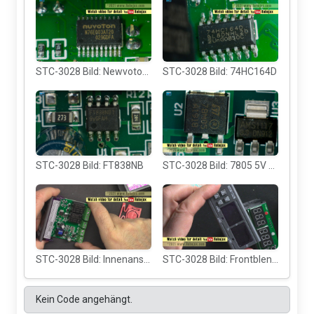
STC-3028 Bild: Newvoton N76E003AT2 MCU
STC-3028 Bild: 74HC164D
STC-3028 Bild: FT838NB
STC-3028 Bild: 7805 5V und AMS1117 3,3V Regler
STC-3028 Bild: Innenansicht oben auf das Modul
STC-3028 Bild: Frontblende entfernt
Kein Code angehängt.