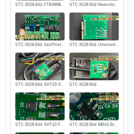
STC-3028 Bild: FT838NB CC/CV-Schalter und Brückengleichrichter
STC-3028 Bild: Newvoton Mikrocontroller N76E00
STC-3028 Bild: Geöffnete Modulsicht von hinten
STC-3028 Bild: Unterseite der Leiterplatte
STC-3028 Bild: SHT20-Sensor und Drähte
STC-3028 Bild:
STC-3028 Bild: SHT20 PCB-Sensorplatine geöffnet
STC-3028 Bild: MB6S Brückengleichrichter (nur bei der AC-Version)