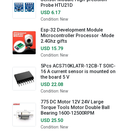
Probe HTU21D
USD 6.17
Condition: New
Esp-32 Development Module
Microcontroller Processor -Mode
2.4Ghz gifts
USD 15.79
Condition: New
5Pcs ACS710KLATR-12CB-T SOIC-
16 A current sensor is mounted on
the board 5 V
USD 22.08
Condition: New
775 DC Motor 12V 24V Large
Torque Tools Motor Double Ball
Bearing 1600-12500RPM
USD 25.50
Condition: New