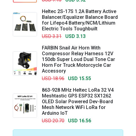
Heltec 2S-17S 1.2A Battery Active
Balancer/Equalizer Balance Board
for Lifepo4 Battery/NCM/Lithium
Electric Tools Toughbuilt
USD 3.31
USD 3.13
FARBIN Snail Air Horn With
Compressor Relay Harness 12V
150db Super Loud Dual Tone Car
Horn For Truck Motorcycle Car
Accessory
USD 18.96
USD 15.55
863-928 MHz Heltec LoRa 32 V4
Meshtastic GPS ESP32 SX1262
OLED Solar Powered Dev-Board
Mesh Network WiFi LoRa for
Arduino IoT
USD 20.70
USD 16.56