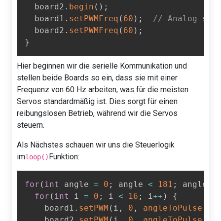
  board2
.
begin
(
)
;
  board1
.
setPWMFreq
(
60
)
;
// Analog ser
  board2
.
setPWMFreq
(
60
)
;
}
Hier beginnen wir die serielle Kommunikation und
stellen beide Boards so ein, dass sie mit einer
Frequenz von 60 Hz arbeiten, was für die meisten
Servos standardmäßig ist. Dies sorgt für einen
reibungslosen Betrieb, während wir die Servos
steuern.
Als Nächstes schauen wir uns die Steuerlogik
im
Funktion:
loop()
for
(
int
 angle 
=
0
;
 angle 
<
181
;
 angle 
+
for
(
int
 i 
=
0
;
 i 
<
16
;
 i
++
)
{
    board1
.
setPWM
(
i
,
0
,
angleToPulse
(
an
    board2
.
setPWM
(
i
,
0
,
angleToPulse
(
an