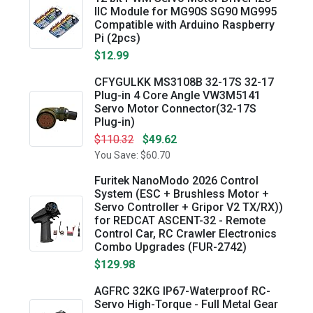
IIC Module for MG90S SG90 MG995
Compatible with Arduino Raspberry
Pi (2pcs)
$12.99
CFYGULKK MS3108B 32-17S 32-17
Plug-in 4 Core Angle VW3M5141
Servo Motor Connector(32-17S
Plug-in)
$110.32
$49.62
You Save: $60.70
Furitek NanoModo 2026 Control
System (ESC + Brushless Motor +
Servo Controller + Gripor V2 TX/RX))
for REDCAT ASCENT-32 - Remote
Control Car, RC Crawler Electronics
Combo Upgrades (FUR-2742)
$129.98
AGFRC 32KG IP67-Waterproof RC-
Servo High-Torque - Full Metal Gear