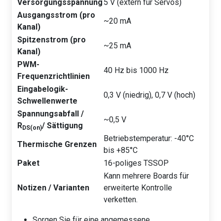
Versorgungsspannung
5 V (extern für Servos)
Ausgangsstrom (pro
~20 mA
Kanal)
Spitzenstrom (pro
~25 mA
Kanal)
PWM-
40 Hz bis 1000 Hz
Frequenzrichtlinien
Eingabelogik-
0,3 V (niedrig), 0,7 V (hoch)
Schwellenwerte
Spannungsabfall /
~0,5 V
R
/ Sättigung
DS(on)
Betriebstemperatur: -40°C
Thermische Grenzen
bis +85°C
Paket
16-poliges TSSOP
Kann mehrere Boards für
Notizen / Varianten
erweiterte Kontrolle
verketten.
Sorgen Sie für eine angemessene