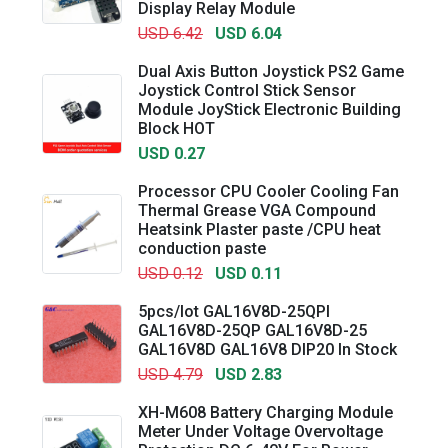
Display Relay Module
USD 6.42
USD 6.04
Dual Axis Button Joystick PS2 Game
Joystick Control Stick Sensor
Module JoyStick Electronic Building
Block HOT
USD 0.27
Processor CPU Cooler Cooling Fan
Thermal Grease VGA Compound
Heatsink Plaster paste /CPU heat
conduction paste
USD 0.12
USD 0.11
5pcs/lot GAL16V8D-25QPI
GAL16V8D-25QP GAL16V8D-25
GAL16V8D GAL16V8 DIP20 In Stock
USD 4.79
USD 2.83
XH-M608 Battery Charging Module
Meter Under Voltage Overvoltage