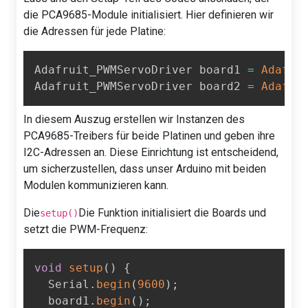
die PCA9685-Module initialisiert. Hier definieren wir
die Adressen für jede Platine:
Adafruit_PWMServoDriver board1 
=
Adafru
Adafruit_PWMServoDriver board2 
=
Adafru
In diesem Auszug erstellen wir Instanzen des
PCA9685-Treibers für beide Platinen und geben ihre
I2C-Adressen an. Diese Einrichtung ist entscheidend,
um sicherzustellen, dass unser Arduino mit beiden
Modulen kommunizieren kann.
Die
Die Funktion initialisiert die Boards und
setup()
setzt die PWM-Frequenz:
void
setup
(
)
{
  Serial
.
begin
(
9600
)
;
  board1
.
begin
(
)
;