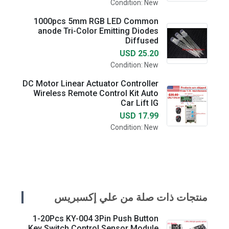
Condition: New
1000pcs 5mm RGB LED Common
anode Tri-Color Emitting Diodes
Diffused
USD 25.20
Condition: New
DC Motor Linear Actuator Controller
Wireless Remote Control Kit Auto
Car Lift IG
USD 17.99
Condition: New
منتجات ذات صلة من علي إكسبريس
1-20Pcs KY-004 3Pin Push Button
Key Switch Control Sensor Module