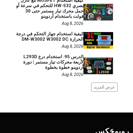
كيفية استخدام MOSFET مع عازل
بصري HW-532 للتحكم في سرعة أو
حمل محرك تيار مستمر حتى 30
فولت باستخدام أردوينو
Aug 8, 2026
كيفية استخدام جهاز التحكم في درجة
الحرارة DM-W3002 W3002 DC
Aug 8, 2026
الدرس 95: استخدام درع L293D
لأربعة محركات تيار مستمر | دورة
أردوينو خطوة بخطوة
Aug 8, 2026
عرض المزيد
روبوجَکس