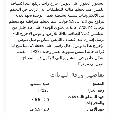
السعوي. تحتوي على دبوس إخراج واحد يرتفع عند اكتشاف
اللمس، مما يجعلها مثالية للتطبيقات التي ترغب في التحكم
في الإلكترونيات بلمسة بسيطة. تعمل الوحدة بجهد تغذية
يتراوح بين 2.0 إلى 5.5 فولت، مما يجعلها متوافقة مع معظم
لوحات Arduino. عادةً ما تحتوي الوحدة على عدد قليل من
الدبابيس: VCC للطاقة، GND للأرض، ودبوس الإخراج الذي
يرسل إشارة عند اكتشاف اللمس. يمكن توصيل دبوس
الإخراج هذا بدبوس إدخال رقمي على Arduino، مما يتيح لك
قراءة حالة اللمس بسهولة. تعتبر وحدة TTP223 مفيدة
بشكل خاص في المشاريع التي لا يكون فيها المفتاح
الفيزيائي مرغوبًا.
تفاصيل ورقة البيانات
المصنع
سيد ستوديو
رقم الجزء
TTP223
جهد المنطق/المدخلات
2.0 - 5.5 ف
والمخرجات
جهد الإمداد
2.0 - 5.5 ف