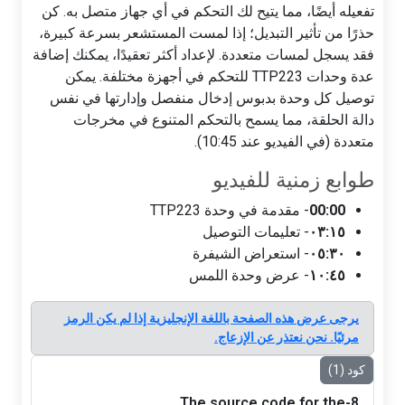
تفعيله أيضًا، مما يتيح لك التحكم في أي جهاز متصل به. كن
حذرًا من تأثير التبديل؛ إذا لمست المستشعر بسرعة كبيرة،
فقد يسجل لمسات متعددة. لإعداد أكثر تعقيدًا، يمكنك إضافة
عدة وحدات TTP223 للتحكم في أجهزة مختلفة. يمكن
توصيل كل وحدة بدبوس إدخال منفصل وإدارتها في نفس
دالة الحلقة، مما يسمح بالتحكم المتنوع في مخرجات
متعددة (في الفيديو عند 10:45).
طوابع زمنية للفيديو
00:00
- مقدمة في وحدة TTP223
٠٣:١٥
- تعليمات التوصيل
٠٥:٣٠
- استعراض الشيفرة
١٠:٤٥
- عرض وحدة اللمس
يرجى عرض هذه الصفحة باللغة الإنجليزية إذا لم يكن الرمز
مرئيًا. نحن نعتذر عن الإزعاج.
كود (1)
8-The source code for the