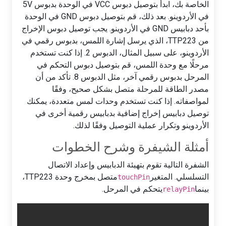
الخاصة بك، ابدأ بتوصيل دبوس VCC في الوحدة بدبوس 5V
في الأردوينو. بعد ذلك، قم بتوصيل دبوس GND في الوحدة
بأحد دبابيس GND في الأردوينو. يجب توصيل دبوس الإخراج
من TTP223، الذي يرسل إشارة اللمس، بدبوس رقمي في
الأردوينو، على سبيل المثال، الدبوس 2. إذا كنت تستخدم
مرحلًا مع وحدة اللمس، قم بتوصيل دبوس التحكم في
المرحل بدبوس رقمي آخر، مثل الدبوس 8. تأكد من أن
مصدر الطاقة للمرحلة متصل بشكل صحيح، وفقًا
لمواصفاته. إذا كنت تستخدم وحدات لمس متعددة، يمكنك
توصيل دبابيس إخراج إضافية بدبابيس رقمية أخرى في
الأردوينو وتكرار عملية التوصيل وفقًا لذلك.
أمثلة الشيفرة وشرح الخطوات
الشفرة التالية تقوم بتهيئة الدبابيس وإعداد الاتصال
التسلسلي. المتغير
متصل بمخرج وحدة TTP223،
touchPin
بينما
يتحكم في المرحل.
relayPin