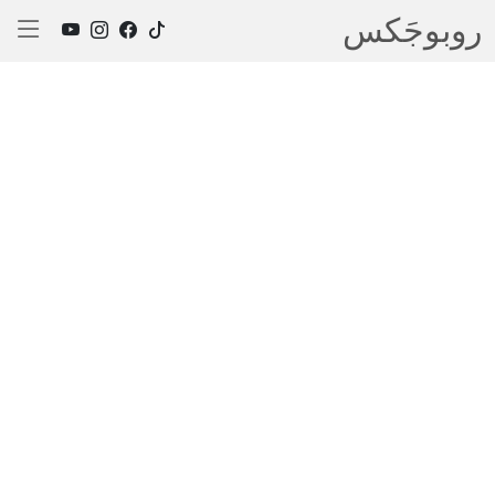
روبوجَکس