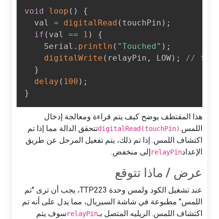
void
loop
(
)
{
  val 
=
digitalRead
(
touchPin
)
;
if
(
val 
==
1
)
{
    Serial
.
println
(
"Touched"
)
;
digitalWrite
(
relayPin
,
 LOW
)
;
// tu
}
delay
(
100
)
;
}
هذا المقتطف يوضح كيف يتم قراءة ومعالجة إدخال
اللمس.
تتحقق الدالة مما إذا تم
digitalRead(touchPin)
اكتشاف اللمس. إذا تم ذلك، يتم تفعيل المرحل عن طريق
الإعداد
إلى منخفض.
relayPin
عرض / ماذا تتوقع
عند تشغيل الكود ولمس وحدة TTP223، يجب أن ترى "تم
اللمس" مطبوعة في شاشة السيريال، مما يدل على أنه تم
اكتشاف اللمس. الريليه المتصل بـ
سوف يتم
relayPin