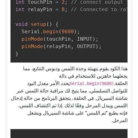
int
 touchPin 
=
2
;
// connect output fr
int
 relayPin 
=
8
;
// Connected to rela
void
setup
(
)
{
  Serial
.
begin
(
9600
)
;
pinMode
(
touchPin
,
 INPUT
)
;
pinMode
(
relayPin
,
 OUTPUT
)
;
}
هذا الكود يقوم بتهيئة وحدة اللمس ودبوس التتابع، مما
يجعلهما جاهزين للاستخدام في دالة
الحلقة.
يحدد الأمر معدل البود
Serial.begin(9600)
للتواصل التسلسلي، مما يتيح لك مراقبة حالة اللمس عبر
شاشة السيريال. في الحلقة، يتحقق البرنامج من حالة إدخال
اللمس ويبدل المرحل وفقًا لذلك. إذا تم اكتشاف اللمس،
فإنه يطبع "تم اللمس" على شاشة السيريال ويشغل
المرحل.