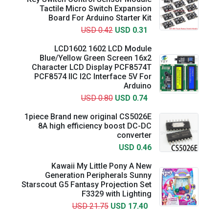
Tactile Micro Switch Expansion
Board For Arduino Starter Kit
USD 0.42
USD 0.31
LCD1602 1602 LCD Module
Blue/Yellow Green Screen 16x2
Character LCD Display PCF8574T
PCF8574 IIC I2C Interface 5V For
Arduino
USD 0.80
USD 0.74
1piece Brand new original CS5026E
8A high efficiency boost DC-DC
converter
USD 0.46
Kawaii My Little Pony A New
Generation Peripherals Sunny
Starscout G5 Fantasy Projection Set
F3329 with Lighting
USD 21.75
USD 17.40