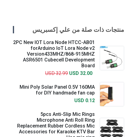
منتجات ذات صلة من علي إكسبريس
2PC New lOT Lora Node HTCC-AB01
forArduino loT Lora Node v2
Version433MHZ/868-915MHZ
ASR6501 Cubecell Development
Board
USD 32.99
USD 32.00
Mini Poly Solar Panel 0.5V 160MA
for DIY handmade fan cap
USD 0.12
5pcs Anti-Slip Mic Rings
Microphone Anti Roll Ring
Replacement Rubber Cordless Mic
Accessories for Karaoke KTV Bar