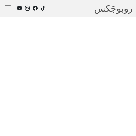
روبوجَکس