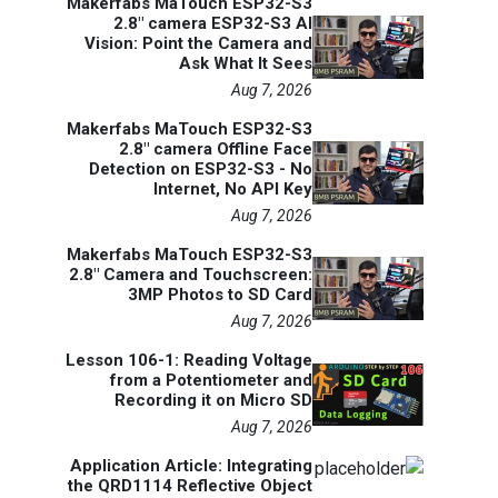
Makerfabs MaTouch ESP32-S3
2.8" camera ESP32-S3 AI
Vision: Point the Camera and
Ask What It Sees
Aug 7, 2026
Makerfabs MaTouch ESP32-S3
2.8" camera Offline Face
Detection on ESP32-S3 - No
Internet, No API Key
Aug 7, 2026
Makerfabs MaTouch ESP32-S3
2.8" Camera and Touchscreen:
3MP Photos to SD Card
Aug 7, 2026
Lesson 106-1: Reading Voltage
from a Potentiometer and
Recording it on Micro SD
Aug 7, 2026
Application Article: Integrating
the QRD1114 Reflective Object