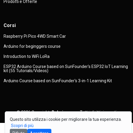
Prodotti e Offerte
Corsi
Raspberry Pi Pico 4WD Smart Car
Arduino for beginggers course
Introduction to WiFi LoRa
ESP32 Arduino Course based on SunFounder's ESP32 IoT Learning
kit (55 Tutorials/Videos)
Arduino Course based on SunFounder's 3-in-1 Learning Kit
© 2026
Copyright
Robojax.com
Tutti i diritti riservati
Questo sito utilizza i cookie per migliorare la tua esperienza.
Scopri di più