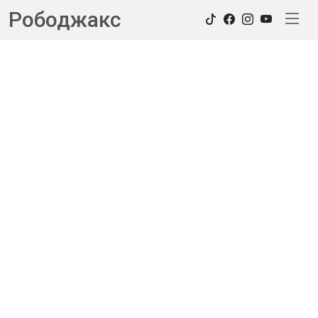
Рободжакс