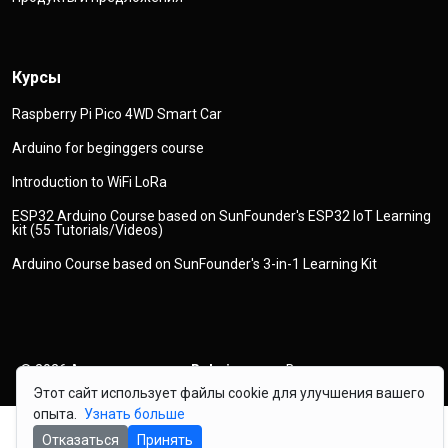
Курсы
Raspberry Pi Pico 4WD Smart Car
Arduino for beginggers course
Introduction to WiFi LoRa
ESP32 Arduino Course based on SunFounder's ESP32 IoT Learning
kit (55 Tutorials/Videos)
Arduino Course based on SunFounder's 3-in-1 Learning Kit
© 2026
Авторское право
Robojax.com
Все права защищены
Этот сайт использует файлы cookie для улучшения вашего
опыта.
Узнать больше
Отказаться
Принять