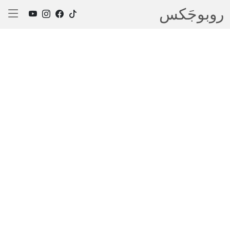
روبوجَکس