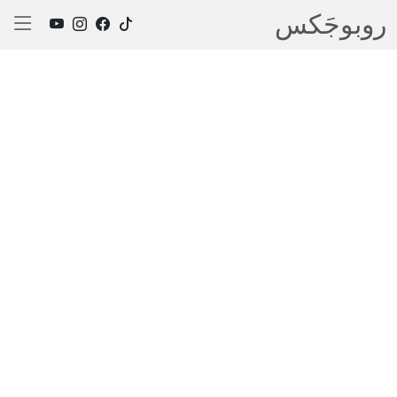
روبوجَکس