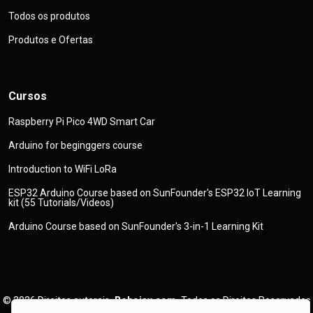
Todos os produtos
Produtos e Ofertas
Cursos
Raspberry Pi Pico 4WD Smart Car
Arduino for beginggers course
Introduction to WiFi LoRa
ESP32 Arduino Course based on SunFounder's ESP32 IoT Learning
kit (55 Tutorials/Videos)
Arduino Course based on SunFounder's 3-in-1 Learning Kit
© 2026
Direitos autorais
Robojax.com
Todos os Direitos Reservados