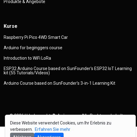
Produkte & Angebote
Kurse
Raspberry Pi Pico 4WD Smart Car
Arduino for beginggers course
Introduction to WiFi LoRa
ESP32 Arduino Course based on SunFounder's ESP32 IoT Learning
kit (55 Tutorials/Videos)
Arduino Course based on SunFounder's 3-in-1 Learning Kit
© 2026
Urheberrecht
Robojax.com
Alle Rechte vorbehalten
Diese Website verwendet Cookies, um Ihr Erlebnis zu
verbessern.
Erfahren Sie mehr