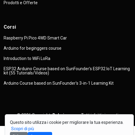
Prodotti e Offerte
Corsi
Raspberry Pi Pico 4WD Smart Car
Arduino for beginggers course
Introduction to WiFi LoRa
ESP32 Arduino Course based on SunFounder's ESP32 IoT Learning
kit (55 Tutorials/Videos)
Arduino Course based on SunFounder's 3-in-1 Learning Kit
© 2026
Copyright
Robojax.com
Tutti i diritti riservati
Questo sito utilizza i cookie per migliorare la tua esperienza.
Scopri di più