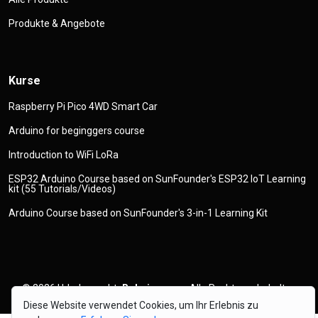
Produkte & Angebote
Kurse
Raspberry Pi Pico 4WD Smart Car
Arduino for beginggers course
Introduction to WiFi LoRa
ESP32 Arduino Course based on SunFounder's ESP32 IoT Learning
kit (55 Tutorials/Videos)
Arduino Course based on SunFounder's 3-in-1 Learning Kit
© 2026
Urheberrecht
Robojax.com
Alle Rechte vorbehalten
Diese Website verwendet Cookies, um Ihr Erlebnis zu