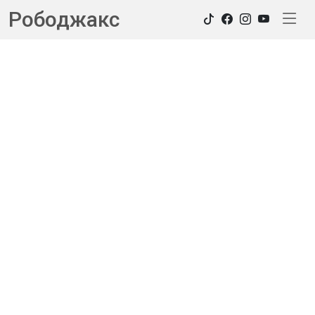
Рободжакс