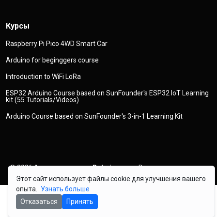
Курсы
Raspberry Pi Pico 4WD Smart Car
Arduino for beginggers course
Introduction to WiFi LoRa
ESP32 Arduino Course based on SunFounder's ESP32 IoT Learning
kit (55 Tutorials/Videos)
Arduino Course based on SunFounder's 3-in-1 Learning Kit
© 2026
Авторское право
Robojax.com
Все права защищены
Этот сайт использует файлы cookie для улучшения вашего
опыта.
Узнать больше
Отказаться
Принять