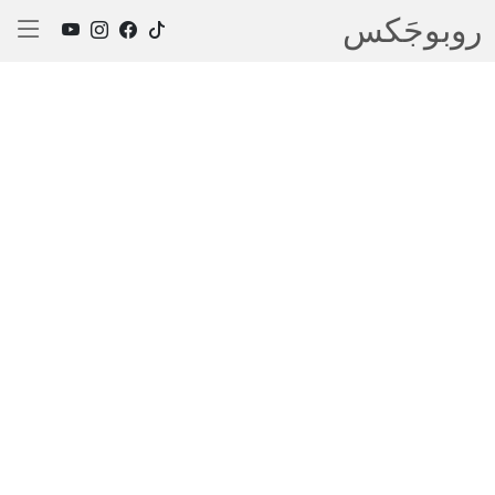
روبوجَکس