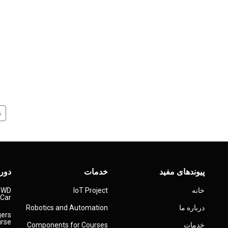
ن
پیوندهای مفید
خدمات
دوره
خانه
IoT Project
 4WD
 Car
درباره ما
Robotics and Automation
gers
urse
خدمات
Components for Courses